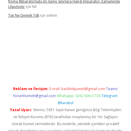
Roma İMparatorluğu En Geniş Sınırlara Hangi Imparator Zamanında
Ulaşmıştır
için
Nil
Tse Ne Demek Tdk
için
admin
erabet
betexper
Reklam ve İletişim:
E-mail:
backlinkpaneli@gmail.com
Teams:
forumhizmeti@gmail.com
Whatsapp: 0262 606 0 726
Telegram:
@karabul
Yasal Uyarı:
Sitemiz, 5651 Sayılı Kanun gereğince Bilgi Teknolojileri
ve İletişim Kurumu (BTK) tarafından onaylanmış bir Yer Sağlayıcı
olarak hizmet vermektedir. Bu nedenle, sitedeki içerikleri proaktif
olarak denetleme veya araştırma yükümlülüğümüz bulunmamaktadır.