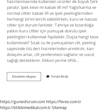
hazırlanmasında kullanılan ürünler de büyük fark
yaratır. İpek kese mi kabak lifi mi? Yağlı/karma ve
normal ciltler kabak lifi ve ipek peelinglerinden
herhangi birini tercih edebilirken, kuru ve hassas
ciltler için durum farklıdır. Tahrişe ve kızarıklığa
yatkın kuru ciltler için yumuşak dokulu ipek
peelingleri kullanmak faydalıdır. Duşta hangi kese
kullanılmalı? Sıcak su ile yumuşatılan cilt, peeling
sayesinde ölü deri hücrelerinden arındırılır, kan
dolaşımı artar, cilt yenilenmesi sağlanır ve vücut
sağlığı desteklenir. Silikon yerine tiftik…
Vücut
Devamını okuyun
Yorum Bırak
Için
Hangi
Kese
Kullanılır
https://gunesforum.com
https://feres.com.tr
https://btibbimedikal.com.tr
Sitemap