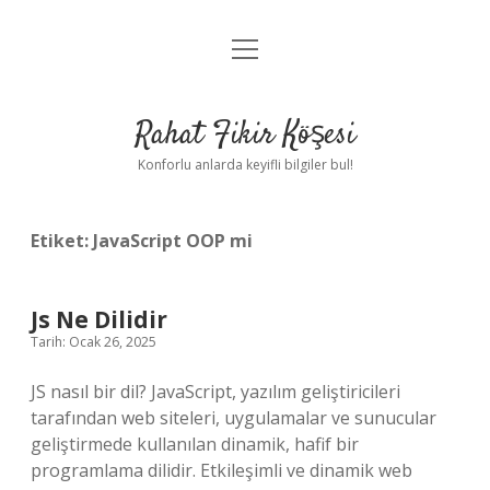
menüyü
Anasayfa
aç
Gizlilik Politikası
Rahat Fikir Köşesi
Yasal Uyarı
Konforlu anlarda keyifli bilgiler bul!
Hakkımızda
Etiket:
JavaScript OOP mi
Js Ne Dilidir
Tarih: Ocak 26, 2025
JS nasıl bir dil? JavaScript, yazılım geliştiricileri
tarafından web siteleri, uygulamalar ve sunucular
geliştirmede kullanılan dinamik, hafif bir
programlama dilidir. Etkileşimli ve dinamik web