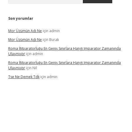
Son yorumlar
Mor Üzümün Adı Ne
için
admin
Mor Üzümün Adı Ne
için
Burak
Roma İMparatorluğu En Geniş Sınırlara Hangi Imparator Zamanında
Ulaşmıştır
için
admin
Roma İMparatorluğu En Geniş Sınırlara Hangi Imparator Zamanında
Ulaşmıştır
için
Nil
Tse Ne Demek Tdk
için
admin
erabet
betexper