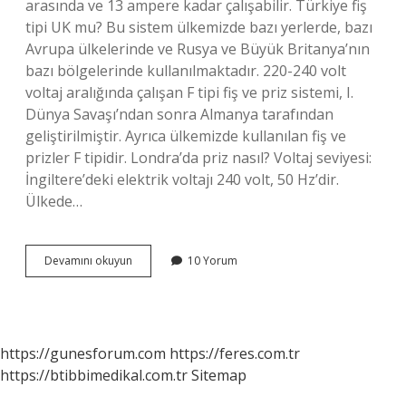
arasında ve 13 ampere kadar çalışabilir. Türkiye fiş
tipi UK mu? Bu sistem ülkemizde bazı yerlerde, bazı
Avrupa ülkelerinde ve Rusya ve Büyük Britanya’nın
bazı bölgelerinde kullanılmaktadır. 220-240 volt
voltaj aralığında çalışan F tipi fiş ve priz sistemi, I.
Dünya Savaşı’ndan sonra Almanya tarafından
geliştirilmiştir. Ayrıca ülkemizde kullanılan fiş ve
prizler F tipidir. Londra’da priz nasıl? Voltaj seviyesi:
İngiltere’deki elektrik voltajı 240 volt, 50 Hz’dir.
Ülkede…
Ingiltere
Devamını okuyun
10 Yorum
Hangi
Priz
Kullanılır
https://gunesforum.com
https://feres.com.tr
https://btibbimedikal.com.tr
Sitemap