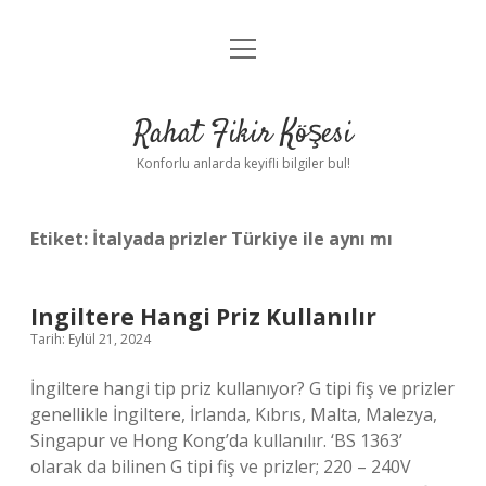
menüyü
Anasayfa
aç
Gizlilik Politikası
Rahat Fikir Köşesi
Yasal Uyarı
Konforlu anlarda keyifli bilgiler bul!
Hakkımızda
Etiket:
İtalyada prizler Türkiye ile aynı mı
Ingiltere Hangi Priz Kullanılır
Tarih: Eylül 21, 2024
İngiltere hangi tip priz kullanıyor? G tipi fiş ve prizler
genellikle İngiltere, İrlanda, Kıbrıs, Malta, Malezya,
Singapur ve Hong Kong’da kullanılır. ‘BS 1363’
olarak da bilinen G tipi fiş ve prizler; 220 – 240V