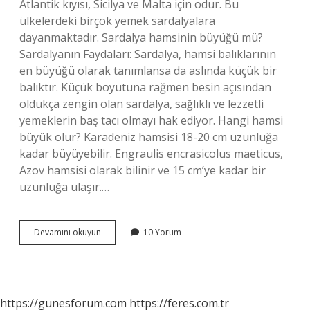
Atlantik kıyısı, Sicilya ve Malta için odur. Bu
ülkelerdeki birçok yemek sardalyalara
dayanmaktadır. Sardalya hamsinin büyüğü mü?
Sardalyanın Faydaları: Sardalya, hamsi balıklarının
en büyüğü olarak tanımlansa da aslında küçük bir
balıktır. Küçük boyutuna rağmen besin açısından
oldukça zengin olan sardalya, sağlıklı ve lezzetli
yemeklerin baş tacı olmayı hak ediyor. Hangi hamsi
büyük olur? Karadeniz hamsisi 18-20 cm uzunluğa
kadar büyüyebilir. Engraulis encrasicolus maeticus,
Azov hamsisi olarak bilinir ve 15 cm’ye kadar bir
uzunluğa ulaşır.…
Hamsinin
Devamını okuyun
10 Yorum
Bir
Büyüğü
Hangi
Balıktır
https://gunesforum.com
https://feres.com.tr