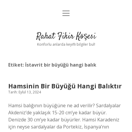
menüyü
Anasayfa
aç
Gizlilik Politikası
Rahat Fikir Köşesi
Yasal Uyarı
Konforlu anlarda keyifli bilgiler bul!
Hakkımızda
Etiket:
İstavrit bir büyüğü hangi balık
Hamsinin Bir Büyüğü Hangi Balıktır
Tarih: Eylül 13, 2024
Hamsi balığının büyüğüne ne ad verilir? Sardalyalar
Akdeniz’de yaklaşık 15-20 cm’ye kadar büyür.
Denizde 30 cm’ye kadar büyürler. Hamsi Karadeniz
için neyse sardalyalar da Portekiz, İspanya’nın