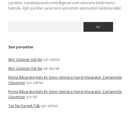
içerikleri,
backlinkpanelicomtr@gmail.com
adresine bildirmeniz
halinde, ilgili içerikler yasal süre içerisinde sitemizden kaldırılacaktır.
Arama
Son yorumlar
Mor Üzümün Adı Ne
için
admin
Mor Üzümün Adı Ne
için
Burak
Roma İMparatorluğu En Geniş Sınırlara Hangi Imparator Zamanında
Ulaşmıştır
için
admin
Roma İMparatorluğu En Geniş Sınırlara Hangi Imparator Zamanında
Ulaşmıştır
için
Nil
Tse Ne Demek Tdk
için
admin