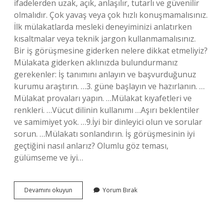
ifadelerden uzak, açık, anlaşılır, tutarlı ve güvenilir
olmalıdır. Çok yavaş veya çok hızlı konuşmamalısınız.
İlk mülakatlarda mesleki deneyiminizi anlatırken
kısaltmalar veya teknik jargon kullanmamalısınız.
Bir iş görüşmesine giderken nelere dikkat etmeliyiz?
Mülakata giderken aklınızda bulundurmanız
gerekenler: İş tanımını anlayın ve başvurduğunuz
kurumu araştırın. …3. güne başlayın ve hazırlanın. …
Mülakat provaları yapın. …Mülakat kıyafetleri ve
renkleri. …Vücut dilinin kullanımı …Aşırı beklentiler
ve samimiyet yok. …9.İyi bir dinleyici olun ve sorular
sorun. …Mülakatı sonlandırın. İş görüşmesinin iyi
geçtiğini nasıl anlarız? Olumlu göz teması,
gülümseme ve iyi…
Iş
Devamını okuyun
Yorum Bırak
Görüşmesinde
Yapılmaması
Gerekenler