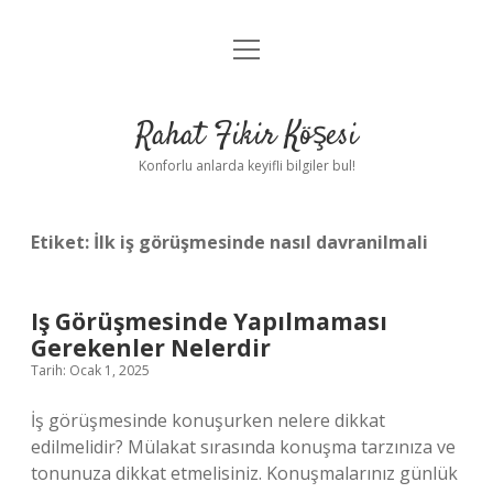
menüyü
Anasayfa
aç
Gizlilik Politikası
Rahat Fikir Köşesi
Yasal Uyarı
Konforlu anlarda keyifli bilgiler bul!
Hakkımızda
Etiket:
İlk iş görüşmesinde nasıl davranilmali
Iş Görüşmesinde Yapılmaması
Gerekenler Nelerdir
Tarih: Ocak 1, 2025
İş görüşmesinde konuşurken nelere dikkat
edilmelidir? Mülakat sırasında konuşma tarzınıza ve
tonunuza dikkat etmelisiniz. Konuşmalarınız günlük