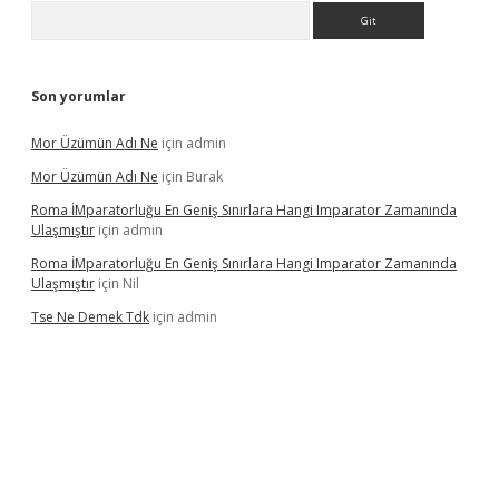
Arama
Son yorumlar
Mor Üzümün Adı Ne
için
admin
Mor Üzümün Adı Ne
için
Burak
Roma İMparatorluğu En Geniş Sınırlara Hangi Imparator Zamanında
Ulaşmıştır
için
admin
Roma İMparatorluğu En Geniş Sınırlara Hangi Imparator Zamanında
Ulaşmıştır
için
Nil
Tse Ne Demek Tdk
için
admin
erabet
betexper