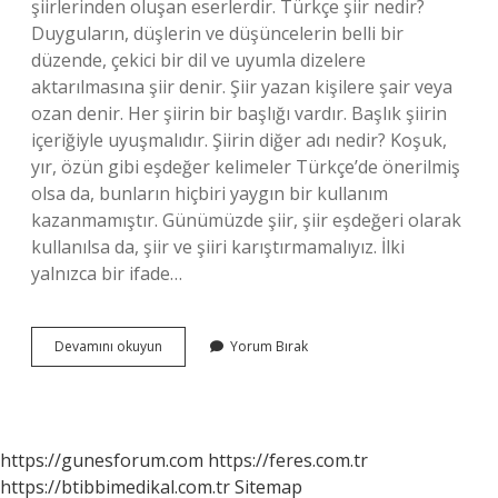
şiirlerinden oluşan eserlerdir. Türkçe şiir nedir?
Duyguların, düşlerin ve düşüncelerin belli bir
düzende, çekici bir dil ve uyumla dizelere
aktarılmasına şiir denir. Şiir yazan kişilere şair veya
ozan denir. Her şiirin bir başlığı vardır. Başlık şiirin
içeriğiyle uyuşmalıdır. Şiirin diğer adı nedir? Koşuk,
yır, özün gibi eşdeğer kelimeler Türkçe’de önerilmiş
olsa da, bunların hiçbiri yaygın bir kullanım
kazanmamıştır. Günümüzde şiir, şiir eşdeğeri olarak
kullanılsa da, şiir ve şiiri karıştırmamalıyız. İlki
yalnızca bir ifade…
Çeviri
Devamını okuyun
Yorum Bırak
Şiir
Ne
Demek
https://gunesforum.com
https://feres.com.tr
https://btibbimedikal.com.tr
Sitemap