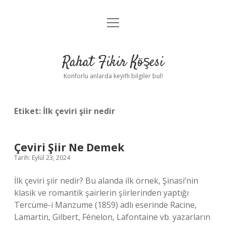
menüyü
Anasayfa
aç
Gizlilik Politikası
Rahat Fikir Köşesi
Yasal Uyarı
Konforlu anlarda keyifli bilgiler bul!
Hakkımızda
Etiket:
İlk çeviri şiir nedir
Çeviri Şiir Ne Demek
Tarih: Eylül 23, 2024
İlk çeviri şiir nedir? Bu alanda ilk örnek, Şinasi’nin
klasik ve romantik şairlerin şiirlerinden yaptığı
Tercüme-i Manzume (1859) adlı eserinde Racine,
Lamartin, Gilbert, Fénelon, Lafontaine vb. yazarların