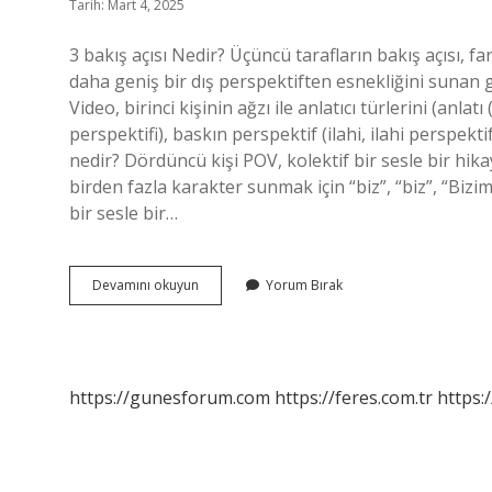
Tarih: Mart 4, 2025
3 bakış açısı Nedir? Üçüncü tarafların bakış açısı, fa
daha geniş bir dış perspektiften esnekliğini sunan güç
Video, birinci kişinin ağzı ile anlatıcı türlerini (anl
perspektifi), baskın perspektif (ilahi, ilahi perspekti
nedir? Dördüncü kişi POV, kolektif bir sesle bir hika
birden fazla karakter sunmak için “biz”, “biz”, “Bizim
bir sesle bir…
Anlatıcı
Devamını okuyun
Yorum Bırak
Bakış
Açıları
Nelerdir
https://gunesforum.com
https://feres.com.tr
https: