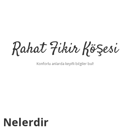
Rahat Fikir Köşesi
Konforlu anlarda keyifli bilgiler bul!
ı Nelerdir