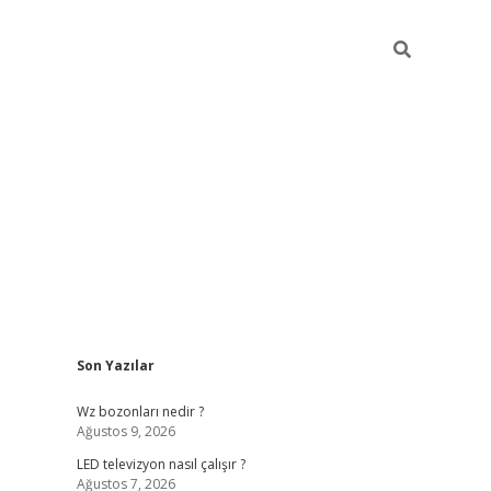
Sidebar
Son Yazılar
ilbet yeni giriş
ilbet yeni giriş
grandoperabet
be
Wz bozonları nedir ?
Ağustos 9, 2026
LED televizyon nasıl çalışır ?
Ağustos 7, 2026