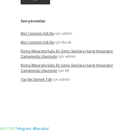
Son yorumlar
Mor Üzümün Adı Ne
için
admin
Mor Üzümün Adı Ne
için
Burak
Roma İMparatorluğu En Geniş Sınırlara Hangi Imparator
Zamanında Ulaşmıştır
için
admin
Roma İMparatorluğu En Geniş Sınırlara Hangi Imparator
Zamanında Ulaşmıştır
için
Nil
Tse Ne Demek Tdk
için
admin
06 0 726
Telegram: @karabul