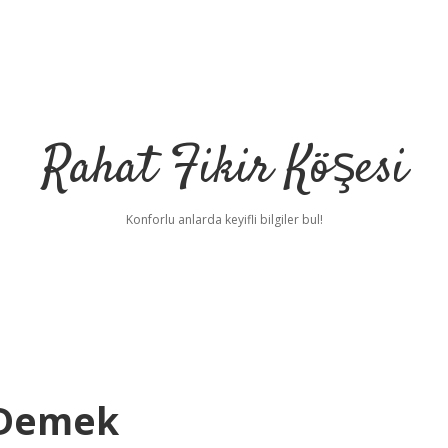
Rahat Fikir Köşesi
Konforlu anlarda keyifli bilgiler bul!
 Demek