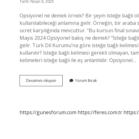
Tarih: Nisan 6, 2025
Opsiyonel ne demek örnek? Bir şeyin isteğe bağlı olma
kullanılabileceği anlamına gelir. Örneğin, bir araba s
ücret karşılığında mevcuttur. “Bu kursun final sınavı
Mayıs 2024 Opsiyonel bakış ne demek? “İsteğe bağlı” 
gelir. Türk Dil Kurumu’na göre isteğe bağlı kelimesi
kullanılır? İsteğe bağlı kelimesi gerekli olmayan, ta
kelimeleri isteğe bağlı ile eş anlamlıdır. Opsiyonel…
Opsiyonel
Devamını okuyun
Yorum Bırak
Süreç
Ne
Demek
https://gunesforum.com
https://feres.com.tr
https: