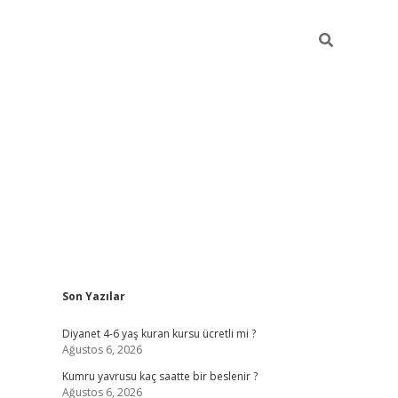
Sidebar
Son Yazılar
ilbet yeni giriş
ilbet yeni giriş
grandoperabet
be
Diyanet 4-6 yaş kuran kursu ücretli mi ?
Ağustos 6, 2026
Kumru yavrusu kaç saatte bir beslenir ?
Ağustos 6, 2026