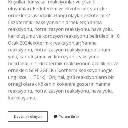
Koşullar, kimyasal reaksiyonlar ve çözelti
oluşumları; Endoterizm ve ekzotermik süreçler
örnekler arasındadır. Hangi olaylar ekzotermik?
Ekzotermik reaksiyonların örnekleri; Yanma
reaksiyonu, nötralizasyon reaksiyonu, hava yolu,
kar oluşumu ve korozyon reaksiyonu belirtilebilir.10
Ocak 2024ekotermik reaksiyonlar; Yanma
reaksiyonu, nötralizasyon reaksiyonu, solunum
yolu, kar oluşumu ve korozyon reaksiyonu
belirtilebilir. 1 Ekzotermik reaksiyonun özellikleri ve
örnekleri GEFEGGEEK ›Exotherm Reaksiyonuogle
(İngilizce → Türk) · Orijinal, gizli reaksiyonların bir
örneği olarak kökenin kökenini gösterir; Yanma
reaksiyonu, nötralizasyon reaksiyonu, hava yolu,
kar oluşumu…
Kimyasal
Devamını okuyun
Yorum Bırak
Değişimler
Ekzotermik