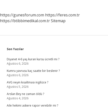
Mi
https://gunesforum.com
https://feres.com.tr
https://btibbimedikal.com.tr
Sitemap
Sidebar
Son Yazılar
Diyanet 4-6 yaş kuran kursu ücretli mi ?
Ağustos 6, 2026
Kumru yavrusu kaç saatte bir beslenir ?
Ağustos 6, 2026
AVG neyin kısaltması ingilizce ?
Ağustos 5, 2026
Arslan Bey ne zaman öldü ?
Ağustos 4, 2026
Aile hekimi askere rapor verebilir mi ?