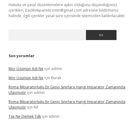
Hukuka ve yasal düzenlemelere aykırı olduğunu düşündüğünüz
içerikleri,
backlinkpanelicomtr@gmail.com
adresine bildirmeniz
halinde, ilgili içerikler yasal süre içerisinde sitemizden kaldırılacaktır.
Arama
Son yorumlar
Mor Üzümün Adı Ne
için
admin
Mor Üzümün Adı Ne
için
Burak
Roma İMparatorluğu En Geniş Sınırlara Hangi Imparator Zamanında
Ulaşmıştır
için
admin
Roma İMparatorluğu En Geniş Sınırlara Hangi Imparator Zamanında
Ulaşmıştır
için
Nil
Tse Ne Demek Tdk
için
admin