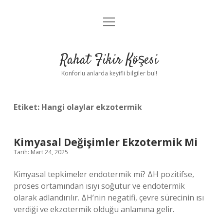
menüyü
Anasayfa
aç
Gizlilik Politikası
Rahat Fikir Köşesi
Yasal Uyarı
Konforlu anlarda keyifli bilgiler bul!
Hakkımızda
Etiket:
Hangi olaylar ekzotermik
Kimyasal Değişimler Ekzotermik Mi
Tarih: Mart 24, 2025
Kimyasal tepkimeler endotermik mi? ΔH pozitifse,
proses ortamından ısıyı soğutur ve endotermik
olarak adlandırılır. ΔH’nin negatifi, çevre sürecinin ısı
verdiği ve ekzotermik olduğu anlamına gelir.