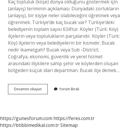
Kaç topluluk (köşe) dünya olduğunu göstermek için
(anlayış) teriminin açıklaması. Dünyadaki zorlukların
(anlayış), bir kişiye neler olabileceğini öğretmek veya
öğrenmek. Türkiye’de kaç bucak var? Türkiye’deki
belediyenin toplam sayısı 634’tür. Köyler (Türk: Köy)
ilçelerin veya toplulukların parçalarıdır. Köyler (Türk:
Köy) ilçelerin veya belediyelerin bir kısmıdır. Bucak
nedir ikametgah? Bucak veya Sub -District;
Coğrafya, ekonomi, güvenlik ve yerel hizmet
arasındaki ilişkilere sahip şehir ve köylerden oluşan
bölgeden küçük idari departman. Bucak ilçe demek…
3
Devamını okuyun
Yorum Bırak
Bucak
Ne
Demek
https://gunesforum.com
https://feres.com.tr
https://btibbimedikal.com.tr
Sitemap