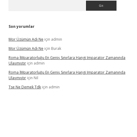
Arama
Son yorumlar
Mor Üzümün Adı Ne
için
admin
Mor Üzümün Adı Ne
için
Burak
Roma İMparatorluğu En Geniş Sınırlara Hangi Imparator Zamanında
Ulaşmıştır
için
admin
Roma İMparatorluğu En Geniş Sınırlara Hangi Imparator Zamanında
Ulaşmıştır
için
Nil
Tse Ne Demek Tdk
için
admin
erabet
betexper