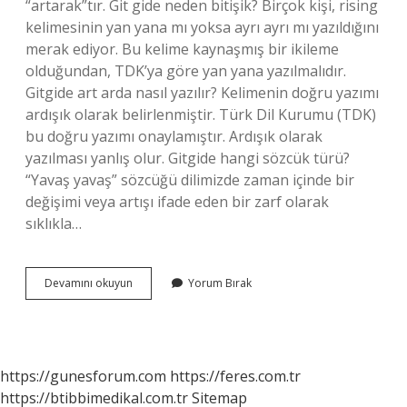
“artarak”tır. Git gide neden bitişik? Birçok kişi, rising
kelimesinin yan yana mı yoksa ayrı ayrı mı yazıldığını
merak ediyor. Bu kelime kaynaşmış bir ikileme
olduğundan, TDK’ya göre yan yana yazılmalıdır.
Gitgide art arda nasıl yazılır? Kelimenin doğru yazımı
ardışık olarak belirlenmiştir. Türk Dil Kurumu (TDK)
bu doğru yazımı onaylamıştır. Ardışık olarak
yazılması yanlış olur. Gitgide hangi sözcük türü?
“Yavaş yavaş” sözcüğü dilimizde zaman içinde bir
değişimi veya artışı ifade eden bir zarf olarak
sıklıkla…
Git
Devamını okuyun
Yorum Bırak
Gide
Nasıl
Yazılır
Tdk
https://gunesforum.com
https://feres.com.tr
https://btibbimedikal.com.tr
Sitemap