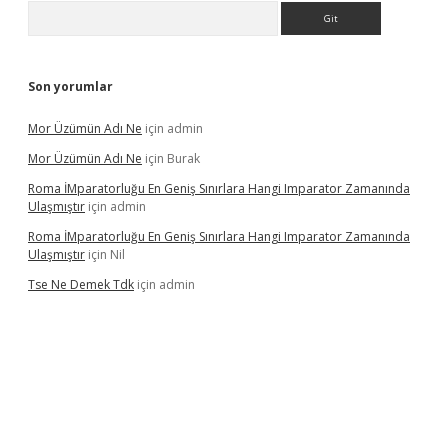
Arama
Son yorumlar
Mor Üzümün Adı Ne
için
admin
Mor Üzümün Adı Ne
için
Burak
Roma İMparatorluğu En Geniş Sınırlara Hangi Imparator Zamanında
Ulaşmıştır
için
admin
Roma İMparatorluğu En Geniş Sınırlara Hangi Imparator Zamanında
Ulaşmıştır
için
Nil
Tse Ne Demek Tdk
için
admin
erabet
betexper