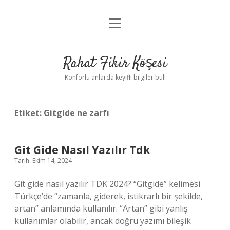
menüyü
Anasayfa
aç
Gizlilik Politikası
Rahat Fikir Köşesi
Yasal Uyarı
Konforlu anlarda keyifli bilgiler bul!
Hakkımızda
Etiket:
Gitgide ne zarfı
Git Gide Nasıl Yazılır Tdk
Tarih: Ekim 14, 2024
Git gide nasıl yazılır TDK 2024? “Gitgide” kelimesi
Türkçe’de “zamanla, giderek, istikrarlı bir şekilde,
artan” anlamında kullanılır. “Artan” gibi yanlış
kullanımlar olabilir, ancak doğru yazımı bileşik