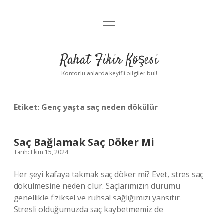
menüyü
Anasayfa
aç
Gizlilik Politikası
Rahat Fikir Köşesi
Yasal Uyarı
Konforlu anlarda keyifli bilgiler bul!
Hakkımızda
Etiket:
Genç yaşta saç neden dökülür
Saç Bağlamak Saç Döker Mi
Tarih: Ekim 15, 2024
Her şeyi kafaya takmak saç döker mi? Evet, stres saç
dökülmesine neden olur. Saçlarımızın durumu
genellikle fiziksel ve ruhsal sağlığımızı yansıtır.
Stresli olduğumuzda saç kaybetmemiz de