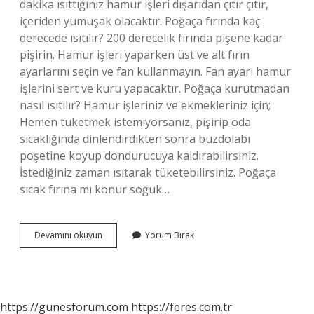
dakika ısıttığınız hamur işleri dışarıdan çıtır çıtır,
içeriden yumuşak olacaktır. Poğaça fırında kaç
derecede ısıtılır? 200 derecelik fırında pişene kadar
pişirin. Hamur işleri yaparken üst ve alt fırın
ayarlarını seçin ve fan kullanmayın. Fan ayarı hamur
işlerini sert ve kuru yapacaktır. Poğaça kurutmadan
nasıl ısıtılır? Hamur işleriniz ve ekmekleriniz için;
Hemen tüketmek istemiyorsanız, pişirip oda
sıcaklığında dinlendirdikten sonra buzdolabı
poşetine koyup dondurucuya kaldırabilirsiniz.
İstediğiniz zaman ısıtarak tüketebilirsiniz. Poğaça
sıcak fırına mı konur soğuk…
Poğaça
Devamını okuyun
Yorum Bırak
Kaç
Derecede
Isıtılır
https://gunesforum.com
https://feres.com.tr