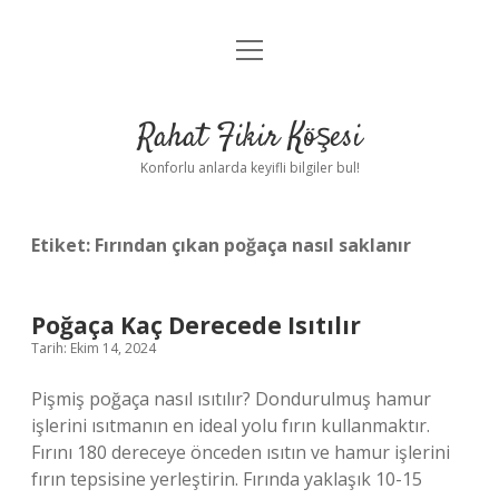
menüyü
Anasayfa
aç
Gizlilik Politikası
Rahat Fikir Köşesi
Yasal Uyarı
Konforlu anlarda keyifli bilgiler bul!
Hakkımızda
Etiket:
Fırından çıkan poğaça nasıl saklanır
Poğaça Kaç Derecede Isıtılır
Tarih: Ekim 14, 2024
Pişmiş poğaça nasıl ısıtılır? Dondurulmuş hamur
işlerini ısıtmanın en ideal yolu fırın kullanmaktır.
Fırını 180 dereceye önceden ısıtın ve hamur işlerini
fırın tepsisine yerleştirin. Fırında yaklaşık 10-15