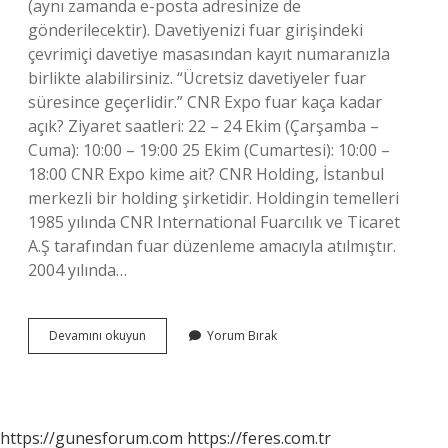
(aynı zamanda e-posta adresinize de
gönderilecektir). Davetiyenizi fuar girişindeki
çevrimiçi davetiye masasından kayıt numaranızla
birlikte alabilirsiniz. “Ücretsiz davetiyeler fuar
süresince geçerlidir.” CNR Expo fuar kaça kadar
açık? Ziyaret saatleri: 22 – 24 Ekim (Çarşamba –
Cuma): 10:00 – 19:00 25 Ekim (Cumartesi): 10:00 –
18:00 CNR Expo kime ait? CNR Holding, İstanbul
merkezli bir holding şirketidir. Holdingin temelleri
1985 yılında CNR International Fuarcılık ve Ticaret
A.Ş tarafından fuar düzenleme amacıyla atılmıştır.
2004 yılında…
Cnr
Devamını okuyun
Yorum Bırak
Fuar
Ücretli
Mi
https://gunesforum.com
https://feres.com.tr