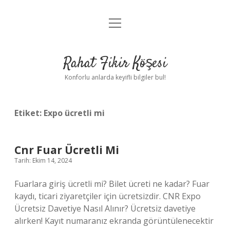
menüyü
Anasayfa
aç
Gizlilik Politikası
Rahat Fikir Köşesi
Yasal Uyarı
Konforlu anlarda keyifli bilgiler bul!
Hakkımızda
Etiket:
Expo ücretli mi
Cnr Fuar Ücretli Mi
Tarih: Ekim 14, 2024
Fuarlara giriş ücretli mi? Bilet ücreti ne kadar? Fuar
kaydı, ticari ziyaretçiler için ücretsizdir. CNR Expo
Ücretsiz Davetiye Nasıl Alınır? Ücretsiz davetiye
alırken! Kayıt numaranız ekranda görüntülenecektir