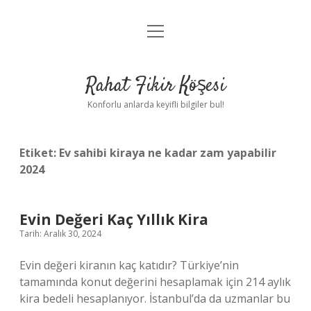
menüyü
Anasayfa
aç
Gizlilik Politikası
Rahat Fikir Köşesi
Yasal Uyarı
Konforlu anlarda keyifli bilgiler bul!
Hakkımızda
Etiket:
Ev sahibi kiraya ne kadar zam yapabilir
2024
Evin Değeri Kaç Yıllık Kira
Tarih: Aralık 30, 2024
Evin değeri kiranın kaç katıdır? Türkiye’nin
tamamında konut değerini hesaplamak için 214 aylık
kira bedeli hesaplanıyor. İstanbul’da da uzmanlar bu