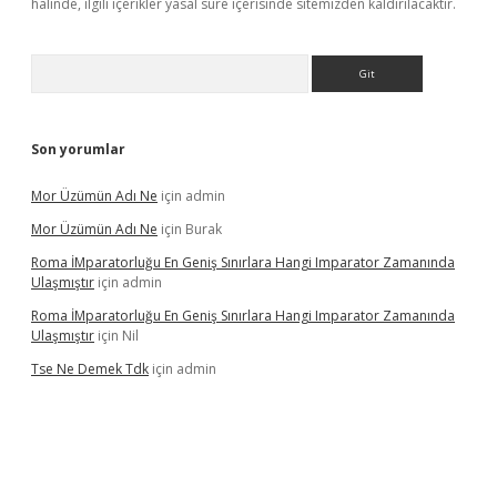
halinde, ilgili içerikler yasal süre içerisinde sitemizden kaldırılacaktır.
Arama
Son yorumlar
Mor Üzümün Adı Ne
için
admin
Mor Üzümün Adı Ne
için
Burak
Roma İMparatorluğu En Geniş Sınırlara Hangi Imparator Zamanında
Ulaşmıştır
için
admin
Roma İMparatorluğu En Geniş Sınırlara Hangi Imparator Zamanında
Ulaşmıştır
için
Nil
Tse Ne Demek Tdk
için
admin