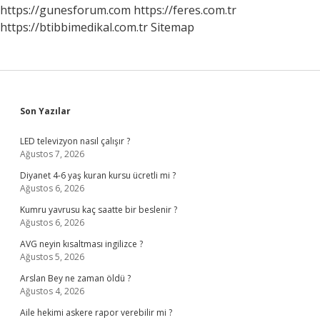
https://gunesforum.com
https://feres.com.tr
https://btibbimedikal.com.tr
Sitemap
Sidebar
Son Yazılar
LED televizyon nasıl çalışır ?
Ağustos 7, 2026
Diyanet 4-6 yaş kuran kursu ücretli mi ?
Ağustos 6, 2026
Kumru yavrusu kaç saatte bir beslenir ?
Ağustos 6, 2026
AVG neyin kısaltması ingilizce ?
Ağustos 5, 2026
Arslan Bey ne zaman öldü ?
Ağustos 4, 2026
Aile hekimi askere rapor verebilir mi ?