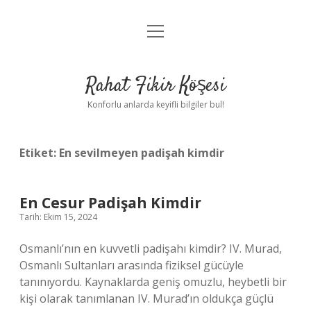
menüyü
Anasayfa
aç
Gizlilik Politikası
Rahat Fikir Köşesi
Yasal Uyarı
Konforlu anlarda keyifli bilgiler bul!
Hakkımızda
Etiket:
En sevilmeyen padişah kimdir
En Cesur Padişah Kimdir
Tarih: Ekim 15, 2024
Osmanlı’nın en kuvvetli padişahı kimdir? IV. Murad,
Osmanlı Sultanları arasında fiziksel gücüyle
tanınıyordu. Kaynaklarda geniş omuzlu, heybetli bir
kişi olarak tanımlanan IV. Murad’ın oldukça güçlü