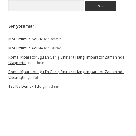
Arama
Son yorumlar
Mor Üzümün Adı Ne
için
admin
Mor Üzümün Adı Ne
için
Burak
Roma İMparatorluğu En Geniş Sınırlara Hangi Imparator Zamanında
Ulaşmıştır
için
admin
Roma İMparatorluğu En Geniş Sınırlara Hangi Imparator Zamanında
Ulaşmıştır
için
Nil
Tse Ne Demek Tdk
için
admin
erabet
betexper