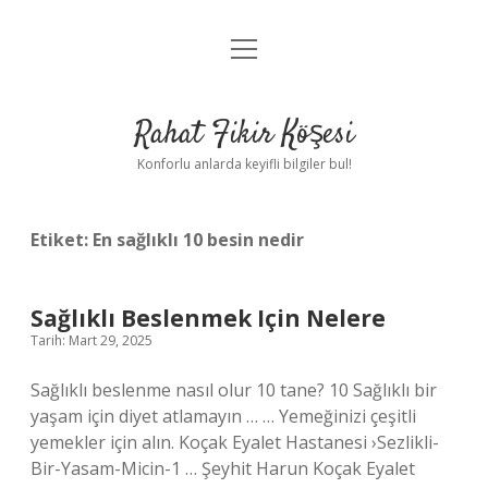
menüyü
Anasayfa
aç
Gizlilik Politikası
Rahat Fikir Köşesi
Yasal Uyarı
Konforlu anlarda keyifli bilgiler bul!
Hakkımızda
Etiket:
En sağlıklı 10 besin nedir
Sağlıklı Beslenmek Için Nelere
Tarih: Mart 29, 2025
Sağlıklı beslenme nasıl olur 10 tane? 10 Sağlıklı bir
yaşam için diyet atlamayın … … Yemeğinizi çeşitli
yemekler için alın. Koçak Eyalet Hastanesi ›Sezlikli-
Bir-Yasam-Micin-1 … Şeyhit Harun Koçak Eyalet