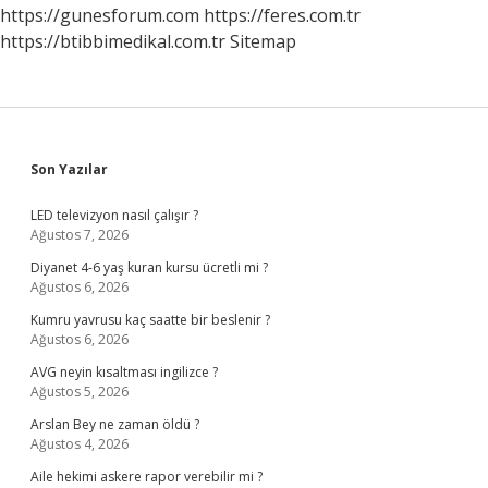
Oynar
https://gunesforum.com
https://feres.com.tr
https://btibbimedikal.com.tr
Sitemap
Sidebar
Son Yazılar
LED televizyon nasıl çalışır ?
Ağustos 7, 2026
Diyanet 4-6 yaş kuran kursu ücretli mi ?
Ağustos 6, 2026
Kumru yavrusu kaç saatte bir beslenir ?
Ağustos 6, 2026
AVG neyin kısaltması ingilizce ?
Ağustos 5, 2026
Arslan Bey ne zaman öldü ?
Ağustos 4, 2026
Aile hekimi askere rapor verebilir mi ?