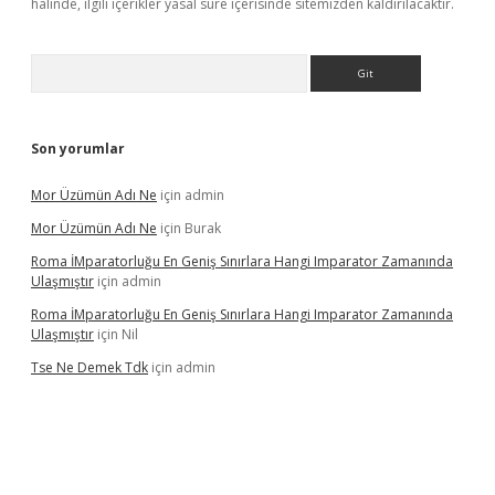
halinde, ilgili içerikler yasal süre içerisinde sitemizden kaldırılacaktır.
Arama
Son yorumlar
Mor Üzümün Adı Ne
için
admin
Mor Üzümün Adı Ne
için
Burak
Roma İMparatorluğu En Geniş Sınırlara Hangi Imparator Zamanında
Ulaşmıştır
için
admin
Roma İMparatorluğu En Geniş Sınırlara Hangi Imparator Zamanında
Ulaşmıştır
için
Nil
Tse Ne Demek Tdk
için
admin