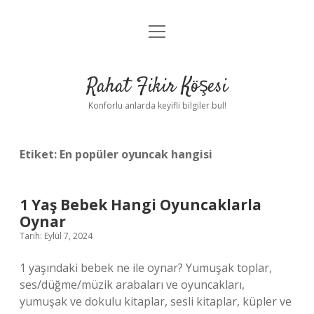
menüyü
Anasayfa
aç
Gizlilik Politikası
Rahat Fikir Köşesi
Yasal Uyarı
Konforlu anlarda keyifli bilgiler bul!
Hakkımızda
Etiket:
En popüler oyuncak hangisi
1 Yaş Bebek Hangi Oyuncaklarla
Oynar
Tarih: Eylül 7, 2024
1 yaşındaki bebek ne ile oynar? Yumuşak toplar,
ses/düğme/müzik arabaları ve oyuncakları,
yumuşak ve dokulu kitaplar, sesli kitaplar, küpler ve