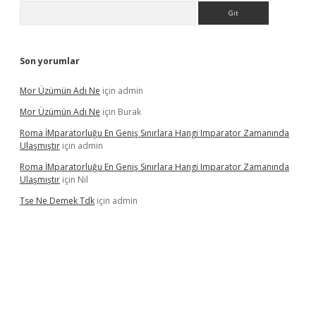
Arama
Son yorumlar
Mor Üzümün Adı Ne
için
admin
Mor Üzümün Adı Ne
için
Burak
Roma İMparatorluğu En Geniş Sınırlara Hangi Imparator Zamanında
Ulaşmıştır
için
admin
Roma İMparatorluğu En Geniş Sınırlara Hangi Imparator Zamanında
Ulaşmıştır
için
Nil
Tse Ne Demek Tdk
için
admin
erabet
betexper