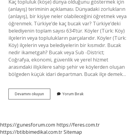
Kaç topluluk (köşe) dünya olduğunu göstermek için
(anlayış) teriminin açıklaması. Dünyadaki zorlukların
(anlayış), bir kişiye neler olabileceğini öğretmek veya
öğrenmek. Türkiye’de kaç bucak var? Türkiye’deki
belediyenin toplam sayısı 634’tür. Köyler (Türk: Köy)
ilçelerin veya toplulukların parçalarıdır. Köyler (Türk:
Köy) ilçelerin veya belediyelerin bir kısmıdır. Bucak
nedir ikametgah? Bucak veya Sub -District;
Coğrafya, ekonomi, güvenlik ve yerel hizmet
arasındaki ilişkilere sahip şehir ve köylerden oluşan
bölgeden küçük idari departman. Bucak ilçe demek…
3
Devamını okuyun
Yorum Bırak
Bucak
Ne
Demek
https://gunesforum.com
https://feres.com.tr
https://btibbimedikal.com.tr
Sitemap