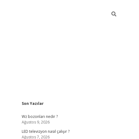
Sidebar
Son Yazılar
ilbet yeni giriş
ilbet yeni giriş
grandoperabet
be
Wz bozonları nedir ?
Ağustos 9, 2026
LED televizyon nasıl çalışır ?
Ağustos 7, 2026