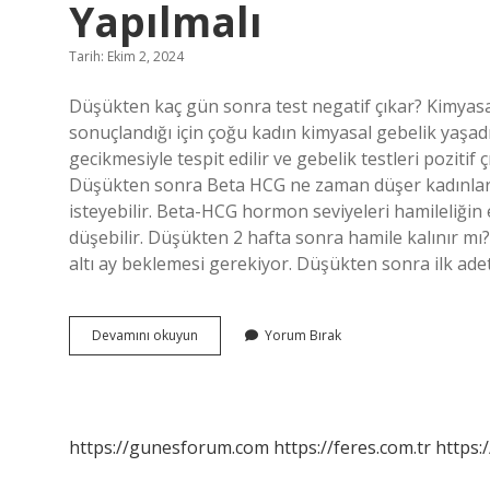
Yapılmalı
Tarih: Ekim 2, 2024
Düşükten kaç gün sonra test negatif çıkar? Kimyasal
sonuçlandığı için çoğu kadın kimyasal gebelik yaşadı
gecikmesiyle tespit edilir ve gebelik testleri pozitif
Düşükten sonra Beta HCG ne zaman düşer kadınlar 
isteyebilir. Beta-HCG hormon seviyeleri hamileliğin 
düşebilir. Düşükten 2 hafta sonra hamile kalınır mı?
altı ay beklemesi gerekiyor. Düşükten sonra ilk ad
Düşükten
Devamını okuyun
Yorum Bırak
Sonra
Gebelik
Testi
Ne
Zaman
https://gunesforum.com
https://feres.com.tr
https:
Yapılmalı