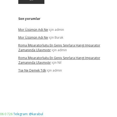
Son yorumlar
Mor Üzümün Adı Ne
için
admin
Mor Üzümün Adı Ne
için
Burak
Roma İMparatorluğu En Geniş Sınırlara Hangi Imparator
Zamanında Ulaşmıştır
için
admin
Roma İMparatorluğu En Geniş Sınırlara Hangi Imparator
Zamanında Ulaşmıştır
için
Nil
Tse Ne Demek Tdk
için
admin
06 0 726
Telegram: @karabul