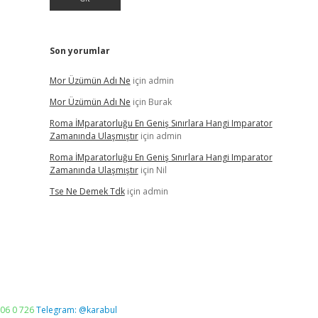
Son yorumlar
Mor Üzümün Adı Ne
için
admin
Mor Üzümün Adı Ne
için
Burak
Roma İMparatorluğu En Geniş Sınırlara Hangi Imparator
Zamanında Ulaşmıştır
için
admin
Roma İMparatorluğu En Geniş Sınırlara Hangi Imparator
Zamanında Ulaşmıştır
için
Nil
Tse Ne Demek Tdk
için
admin
06 0 726
Telegram: @karabul