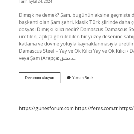
Tarih: Eylül 24, 2024
Dımışk ne demek? Şam, bugünün aksine geçmişte dah
başkenti olan Şam şehri, klasik Türk şiirinde daha 
dosyası Dımışkı kılıcı nedir? Damascus Damascus St
üretilen, açıkça görülebilen bir yüzey desenine sahip 
katlama ve dövme yoluyla kaynaklanmasıyla üretilir.
Damascus Steel – Yay ve Ok Kılıcı Yay ve Ok Kılıcı 
veya Şam (Arapça: دمشق…
Dımışki
Devamını okuyun
Yorum Bırak
Nedir
https://gunesforum.com
https://feres.com.tr
https: