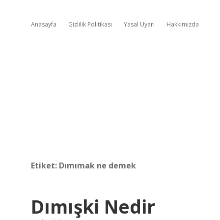
Anasayfa
Gizlilik Politikası
Yasal Uyarı
Hakkımızda
Etiket:
Dımımak ne demek
Dımışki Nedir