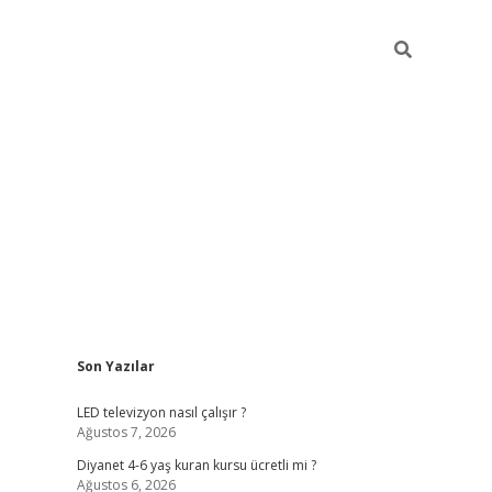
Sidebar
Son Yazılar
ilbet yeni giriş
ilbet yeni giriş
grandoperabet
be
LED televizyon nasıl çalışır ?
Ağustos 7, 2026
Diyanet 4-6 yaş kuran kursu ücretli mi ?
Ağustos 6, 2026