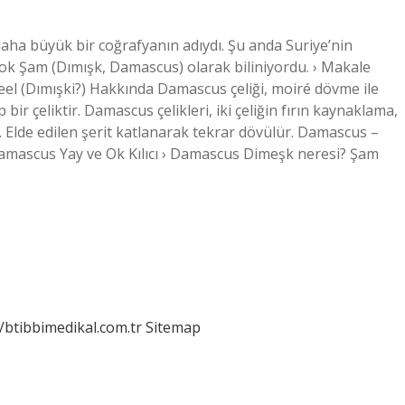
a büyük bir coğrafyanın adıydı. Şu anda Suriye’nin
çok Şam (Dımışk, Damascus) olarak biliniyordu. › Makale
eel (Dımışki?) Hakkında Damascus çeliği, moiré dövme ile
bir çeliktir. Damascus çelikleri, iki çeliğin fırın kaynaklama,
 Elde edilen şerit katlanarak tekrar dövülür. Damascus –
› Damascus Yay ve Ok Kılıcı › Damascus Dimeşk neresi? Şam
//btibbimedikal.com.tr
Sitemap