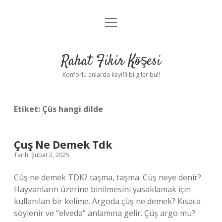
menüyü
Anasayfa
aç
Gizlilik Politikası
Rahat Fikir Köşesi
Yasal Uyarı
Konforlu anlarda keyifli bilgiler bul!
Hakkımızda
Etiket:
Çüs hangi dilde
Çuş Ne Demek Tdk
Tarih: Şubat 2, 2025
Cûş ne demek TDK? taşma, taşma. Cüş neye denir?
Hayvanların üzerine binilmesini yasaklamak için
kullanılan bir kelime. Argoda çüş ne demek? Kısaca
söylenir ve “elveda” anlamına gelir. Çüş argo mu?