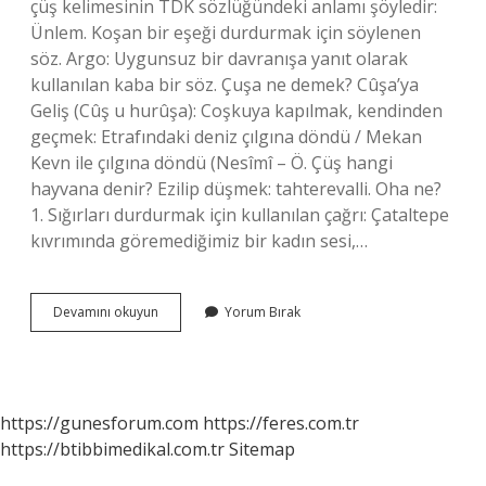
çüş kelimesinin TDK sözlüğündeki anlamı şöyledir:
Ünlem. Koşan bir eşeği durdurmak için söylenen
söz. Argo: Uygunsuz bir davranışa yanıt olarak
kullanılan kaba bir söz. Çuşa ne demek? Cûşa’ya
Geliş (Cûş u hurûşa): Coşkuya kapılmak, kendinden
geçmek: Etrafındaki deniz çılgına döndü / Mekan
Kevn ile çılgına döndü (Nesîmî – Ö. Çüş hangi
hayvana denir? Ezilip düşmek: tahterevalli. Oha ne?
1. Sığırları durdurmak için kullanılan çağrı: Çataltepe
kıvrımında göremediğimiz bir kadın sesi,…
Çuş
Devamını okuyun
Yorum Bırak
Ne
Demek
Tdk
https://gunesforum.com
https://feres.com.tr
https://btibbimedikal.com.tr
Sitemap