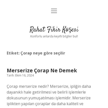
menüyü
Anasayfa
aç
Gizlilik Politikası
Rahat Fikir Köşesi
Yasal Uyarı
Konforlu anlarda keyifli bilgiler bul!
Hakkımızda
Etiket:
Çorap neye göre seçilir
Merserize Çorap Ne Demek
Tarih: Ekim 16, 2024
Çorap merserize nedir? Merserize, ipliğin daha
dayanıklı hale getirilmesi ve belirli işlemlerle
dokusunun yumuşatılması işlemidir. Merserize
iplikten yapılan çoraplar da daha kaliteli ve