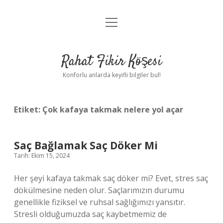
menüyü
Anasayfa
aç
Gizlilik Politikası
Rahat Fikir Köşesi
Yasal Uyarı
Konforlu anlarda keyifli bilgiler bul!
Hakkımızda
Etiket:
Çok kafaya takmak nelere yol açar
Saç Bağlamak Saç Döker Mi
Tarih: Ekim 15, 2024
Her şeyi kafaya takmak saç döker mi? Evet, stres saç
dökülmesine neden olur. Saçlarımızın durumu
genellikle fiziksel ve ruhsal sağlığımızı yansıtır.
Stresli olduğumuzda saç kaybetmemiz de