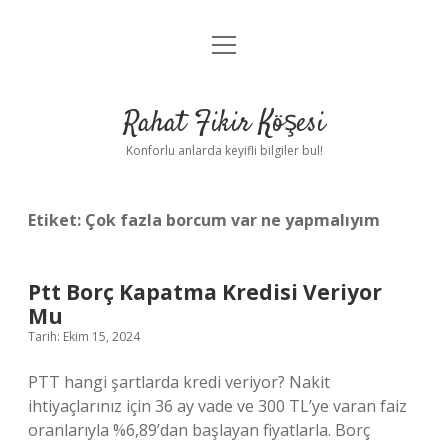
menüyü
Anasayfa
aç
Gizlilik Politikası
Rahat Fikir Köşesi
Yasal Uyarı
Konforlu anlarda keyifli bilgiler bul!
Hakkımızda
Etiket:
Çok fazla borcum var ne yapmalıyım
Ptt Borç Kapatma Kredisi Veriyor
Mu
Tarih: Ekim 15, 2024
PTT hangi şartlarda kredi veriyor? Nakit
ihtiyaçlarınız için 36 ay vade ve 300 TL’ye varan faiz
oranlarıyla %6,89’dan başlayan fiyatlarla. Borç