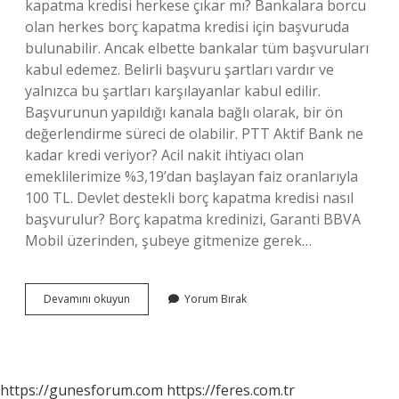
kapatma kredisi herkese çıkar mı? Bankalara borcu
olan herkes borç kapatma kredisi için başvuruda
bulunabilir. Ancak elbette bankalar tüm başvuruları
kabul edemez. Belirli başvuru şartları vardır ve
yalnızca bu şartları karşılayanlar kabul edilir.
Başvurunun yapıldığı kanala bağlı olarak, bir ön
değerlendirme süreci de olabilir. PTT Aktif Bank ne
kadar kredi veriyor? Acil nakit ihtiyacı olan
emeklilerimize %3,19’dan başlayan faiz oranlarıyla
100 TL. Devlet destekli borç kapatma kredisi nasıl
başvurulur? Borç kapatma kredinizi, Garanti BBVA
Mobil üzerinden, şubeye gitmenize gerek…
Ptt
Devamını okuyun
Yorum Bırak
Borç
Kapatma
Kredisi
Veriyor
Mu
https://gunesforum.com
https://feres.com.tr