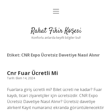
menüyü
Anasayfa
aç
Gizlilik Politikası
Rahat Fikir Köşesi
Yasal Uyarı
Konforlu anlarda keyifli bilgiler bul!
Hakkımızda
Etiket:
CNR Expo Ücretsiz Davetiye Nasıl Alınır
Cnr Fuar Ücretli Mi
Tarih: Ekim 14, 2024
Fuarlara giriş ücretli mi? Bilet ücreti ne kadar? Fuar
kaydı, ticari ziyaretçiler için ücretsizdir. CNR Expo
Ücretsiz Davetiye Nasıl Alınır? Ücretsiz davetiye
alırken! Kayıt numaranız ekranda görüntülenecektir