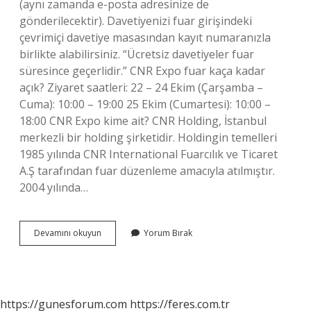
(aynı zamanda e-posta adresinize de
gönderilecektir). Davetiyenizi fuar girişindeki
çevrimiçi davetiye masasından kayıt numaranızla
birlikte alabilirsiniz. “Ücretsiz davetiyeler fuar
süresince geçerlidir.” CNR Expo fuar kaça kadar
açık? Ziyaret saatleri: 22 – 24 Ekim (Çarşamba –
Cuma): 10:00 – 19:00 25 Ekim (Cumartesi): 10:00 –
18:00 CNR Expo kime ait? CNR Holding, İstanbul
merkezli bir holding şirketidir. Holdingin temelleri
1985 yılında CNR International Fuarcılık ve Ticaret
A.Ş tarafından fuar düzenleme amacıyla atılmıştır.
2004 yılında…
Cnr
Devamını okuyun
Yorum Bırak
Fuar
Ücretli
Mi
https://gunesforum.com
https://feres.com.tr