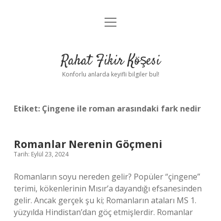
menüyü
Anasayfa
aç
Gizlilik Politikası
Rahat Fikir Köşesi
Yasal Uyarı
Konforlu anlarda keyifli bilgiler bul!
Hakkımızda
Etiket:
Çingene ile roman arasındaki fark nedir
Romanlar Nerenin Göçmeni
Tarih: Eylül 23, 2024
Romanların soyu nereden gelir? Popüler “çingene”
terimi, kökenlerinin Mısır’a dayandığı efsanesinden
gelir. Ancak gerçek şu ki; Romanların ataları MS 1.
yüzyılda Hindistan’dan göç etmişlerdir. Romanlar