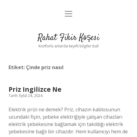
menüyü
Anasayfa
aç
Gizlilik Politikası
Rahat Fikir Köşesi
Yasal Uyarı
Konforlu anlarda keyifli bilgiler bul!
Hakkımızda
Etiket:
Çinde priz nasıl
Priz Ingilizce Ne
Tarih: Eylül 24, 2024
Elektrik prizi ne demek? Priz, cihazın kablosunun
ucundaki fişin, şebeke elektriğiyle çalışan cihazları
elektrik şebekesine bağlamak için takıldığı elektrik
şebekesine bağlı bir cihazdır. Hem kullanıcıyı hem de