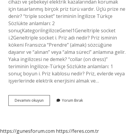
cihazı ve şebekeyi elektrik kazalarından korumak
için tasarlanmış birçok priz türü vardır. Üçlü prize ne
denir? “triple socket” teriminin İngilizce Türkçe
Sözlükte anlamları: 2
sonuçKategoriİngilizceGenel1Geneltriple socket
i.2Geneltriple socket i. Priz adı nedir? Priz isminin
kökeni Fransızca “Prendre” (almak) sözcüğüne
dayanır ve “alınan” veya “alma süreci” anlamına gelir.
Yaka ingilizcesi ne demek? “collar (on dress)”
teriminin İngilizce-Türkçe Sözlükte anlamları: 1
sonuç boyun i. Priz kablosu nedir? Priz, evlerde veya
işyerlerinde elektrik enerjisini almak ve…
Priz
Devamını okuyun
Yorum Bırak
Ingilizce
Ne
https://gunesforum.com
https://feres.com.tr