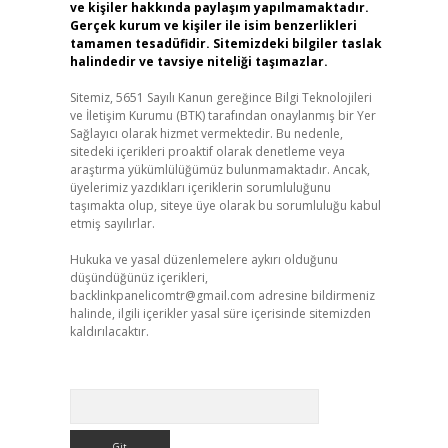
ve kişiler hakkında paylaşım yapılmamaktadır.
Gerçek kurum ve kişiler ile isim benzerlikleri
tamamen tesadüfidir. Sitemizdeki bilgiler taslak
halindedir ve tavsiye niteliği taşımazlar.
Sitemiz, 5651 Sayılı Kanun gereğince Bilgi Teknolojileri
ve İletişim Kurumu (BTK) tarafından onaylanmış bir Yer
Sağlayıcı olarak hizmet vermektedir. Bu nedenle,
sitedeki içerikleri proaktif olarak denetleme veya
araştırma yükümlülüğümüz bulunmamaktadır. Ancak,
üyelerimiz yazdıkları içeriklerin sorumluluğunu
taşımakta olup, siteye üye olarak bu sorumluluğu kabul
etmiş sayılırlar.
Hukuka ve yasal düzenlemelere aykırı olduğunu
düşündüğünüz içerikleri,
backlinkpanelicomtr@gmail.com
adresine bildirmeniz
halinde, ilgili içerikler yasal süre içerisinde sitemizden
kaldırılacaktır.
Arama