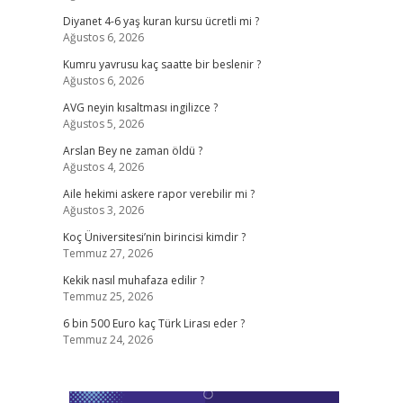
Diyanet 4-6 yaş kuran kursu ücretli mi ?
Ağustos 6, 2026
Kumru yavrusu kaç saatte bir beslenir ?
Ağustos 6, 2026
AVG neyin kısaltması ingilizce ?
Ağustos 5, 2026
Arslan Bey ne zaman öldü ?
Ağustos 4, 2026
Aile hekimi askere rapor verebilir mi ?
Ağustos 3, 2026
Koç Üniversitesi’nin birincisi kimdir ?
Temmuz 27, 2026
Kekik nasıl muhafaza edilir ?
Temmuz 25, 2026
6 bin 500 Euro kaç Türk Lirası eder ?
Temmuz 24, 2026