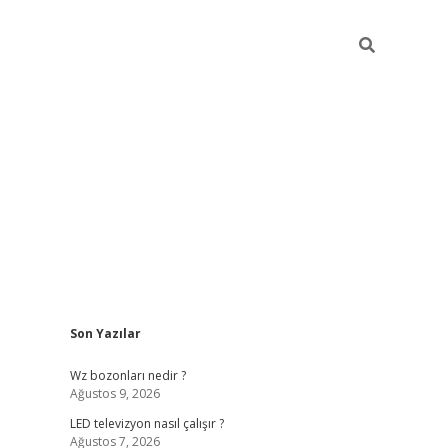
Sidebar
Son Yazılar
ilbet yeni giriş
ilbet yeni giriş
grandoperabet
be
Wz bozonları nedir ?
Ağustos 9, 2026
LED televizyon nasıl çalışır ?
Ağustos 7, 2026