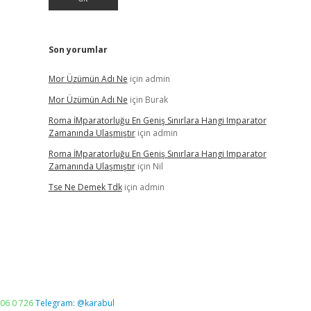
Son yorumlar
Mor Üzümün Adı Ne
için
admin
Mor Üzümün Adı Ne
için
Burak
Roma İMparatorluğu En Geniş Sınırlara Hangi Imparator
Zamanında Ulaşmıştır
için
admin
Roma İMparatorluğu En Geniş Sınırlara Hangi Imparator
Zamanında Ulaşmıştır
için
Nil
Tse Ne Demek Tdk
için
admin
06 0 726
Telegram: @karabul