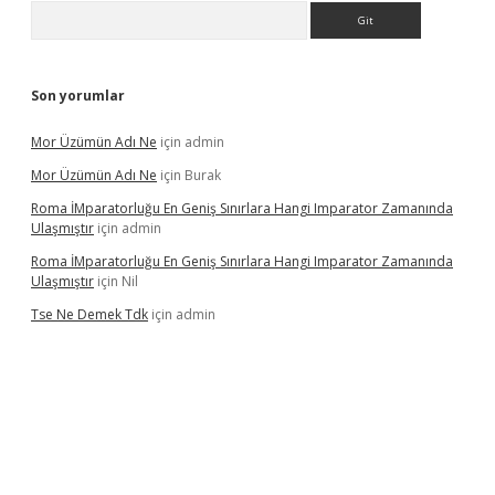
Arama
Son yorumlar
Mor Üzümün Adı Ne
için
admin
Mor Üzümün Adı Ne
için
Burak
Roma İMparatorluğu En Geniş Sınırlara Hangi Imparator Zamanında
Ulaşmıştır
için
admin
Roma İMparatorluğu En Geniş Sınırlara Hangi Imparator Zamanında
Ulaşmıştır
için
Nil
Tse Ne Demek Tdk
için
admin
perabet
betexper