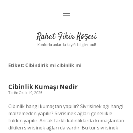
menüyü
Anasayfa
aç
Gizlilik Politikası
Rahat Fikir Köşesi
Yasal Uyarı
Konforlu anlarda keyifli bilgiler bul!
Hakkımızda
Etiket:
Cibindirik mi cibinlik mi
Cibinlik Kumaşı Nedir
Tarih: Ocak 19, 2025
Cibinlik hangi kumaştan yapılır? Sivrisinek ağı hangi
malzemeden yapılır? Sivrisinek ağları genellikle
tülden yapılır. Ancak farklı kalınlıklarda kumaşlardan
dikilen sivrisinek ağları da vardır. Bu tür sivrisinek