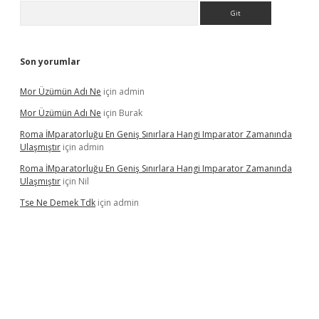
Arama
Son yorumlar
Mor Üzümün Adı Ne
için
admin
Mor Üzümün Adı Ne
için
Burak
Roma İMparatorluğu En Geniş Sınırlara Hangi Imparator Zamanında
Ulaşmıştır
için
admin
Roma İMparatorluğu En Geniş Sınırlara Hangi Imparator Zamanında
Ulaşmıştır
için
Nil
Tse Ne Demek Tdk
için
admin
erabet
betexper