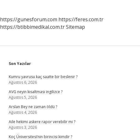
Yağı
Nasıl
Kullanılır
https://gunesforum.com
https://feres.com.tr
https://btibbimedikal.com.tr
Sitemap
Sidebar
Son Yazılar
Kumru yavrusu kaç saatte bir beslenir ?
Ağustos 6, 2026
AVG neyin kısaltması ingilizce ?
Ağustos 5, 2026
Arslan Bey ne zaman öldü ?
Ağustos 4, 2026
Aile hekimi askere rapor verebilir mi ?
Ağustos 3, 2026
Koç Üniversitesi’nin birincisi kimdir ?