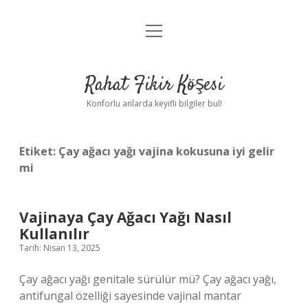
menüyü
Anasayfa
aç
Gizlilik Politikası
Rahat Fikir Köşesi
Yasal Uyarı
Konforlu anlarda keyifli bilgiler bul!
Hakkımızda
Etiket:
Çay ağacı yağı vajina kokusuna iyi gelir
mi
Vajinaya Çay Ağacı Yağı Nasıl
Kullanılır
Tarih: Nisan 13, 2025
Çay ağacı yağı genitale sürülür mü? Çay ağacı yağı,
antifungal özelliği sayesinde vajinal mantar