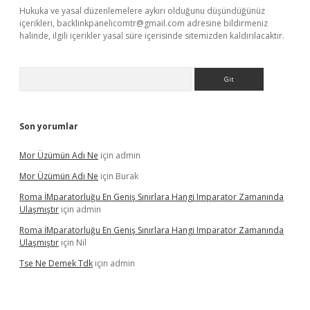
Hukuka ve yasal düzenlemelere aykırı olduğunu düşündüğünüz
içerikleri,
backlinkpanelicomtr@gmail.com
adresine bildirmeniz
halinde, ilgili içerikler yasal süre içerisinde sitemizden kaldırılacaktır.
Arama
Son yorumlar
Mor Üzümün Adı Ne
için
admin
Mor Üzümün Adı Ne
için
Burak
Roma İMparatorluğu En Geniş Sınırlara Hangi Imparator Zamanında
Ulaşmıştır
için
admin
Roma İMparatorluğu En Geniş Sınırlara Hangi Imparator Zamanında
Ulaşmıştır
için
Nil
Tse Ne Demek Tdk
için
admin