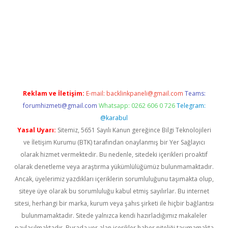
rabet
betexper
Reklam ve İletişim:
E-mail:
backlinkpaneli@gmail.com
Teams:
forumhizmeti@gmail.com
Whatsapp: 0262 606 0 726
Telegram:
@karabul
Yasal Uyarı:
Sitemiz, 5651 Sayılı Kanun gereğince Bilgi Teknolojileri
ve İletişim Kurumu (BTK) tarafından onaylanmış bir Yer Sağlayıcı
olarak hizmet vermektedir. Bu nedenle, sitedeki içerikleri proaktif
olarak denetleme veya araştırma yükümlülüğümüz bulunmamaktadır.
Ancak, üyelerimiz yazdıkları içeriklerin sorumluluğunu taşımakta olup,
siteye üye olarak bu sorumluluğu kabul etmiş sayılırlar. Bu internet
sitesi, herhangi bir marka, kurum veya şahıs şirketi ile hiçbir bağlantısı
bulunmamaktadır. Sitede yalnızca kendi hazırladığımız makaleler
paylaşılmaktadır. Burada yer alan içerikler haber niteliği taşımamakta