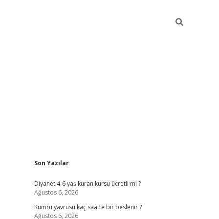
Sidebar
Son Yazılar
ilbet yeni giriş
ilbet yeni giriş
grandoperabet
be
Diyanet 4-6 yaş kuran kursu ücretli mi ?
Ağustos 6, 2026
Kumru yavrusu kaç saatte bir beslenir ?
Ağustos 6, 2026