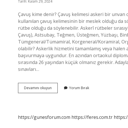
Tarih: Kasım 29, 2024
Çavuş kime denir? Çavuş kelimesi askeri bir unvan ola
kullanılan çavuş kelimesinin bir meslek olduğu da söy
rütbe olduğu da söylenebilir. Askerî rütbeler sırasıy
Çavuş), Astsubay, Teğmen, Üsteğmen, Yüzbaşı, Bin
Tümgeneral/Tümamiral, Korgeneral/Koramiral, Org
olabilir? Askerlik hizmetini tamamlamış veya halen
başvurmaya uygundur. En azından ortaokul diploma
sırasında 26 yaşından küçük olmanız gerekir. Aday
sınavları…
Çavuş
Devamını okuyun
Yorum Bırak
Hangi
Rütbe
https://gunesforum.com
https://feres.com.tr
https: