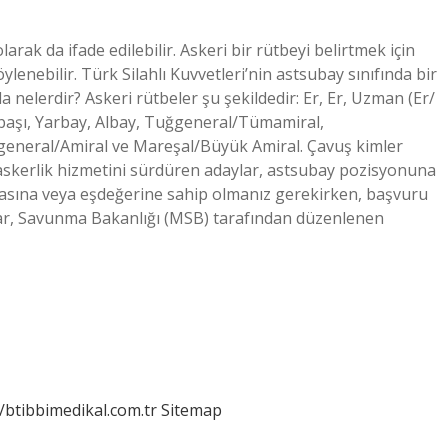
rak da ifade edilebilir. Askeri bir rütbeyi belirtmek için
lenebilir. Türk Silahlı Kuvvetleri’nin astsubay sınıfında bir
la nelerdir? Askeri rütbeler şu şekildedir: Er, Er, Uzman (Er/
başı, Yarbay, Albay, Tuğgeneral/Tümamiral,
eneral/Amiral ve Mareşal/Büyük Amiral. Çavuş kimler
 askerlik hizmetini sürdüren adaylar, astsubay pozisyonuna
sına veya eşdeğerine sahip olmanız gerekirken, başvuru
lar, Savunma Bakanlığı (MSB) tarafından düzenlenen
//btibbimedikal.com.tr
Sitemap