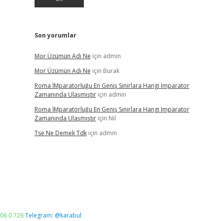
Son yorumlar
Mor Üzümün Adı Ne
için
admin
Mor Üzümün Adı Ne
için
Burak
Roma İMparatorluğu En Geniş Sınırlara Hangi Imparator
Zamanında Ulaşmıştır
için
admin
Roma İMparatorluğu En Geniş Sınırlara Hangi Imparator
Zamanında Ulaşmıştır
için
Nil
Tse Ne Demek Tdk
için
admin
06 0 726
Telegram: @karabul