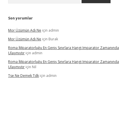
Son yorumlar
Mor Üzümün Adı Ne
için
admin
Mor Üzümün Adı Ne
için
Burak
Roma İMparatorluğu En Geniş Sınırlara Hangi Imparator Zamanında
Ulaşmıştır
için
admin
Roma İMparatorluğu En Geniş Sınırlara Hangi Imparator Zamanında
Ulaşmıştır
için
Nil
Tse Ne Demek Tdk
için
admin
erabet
betexper