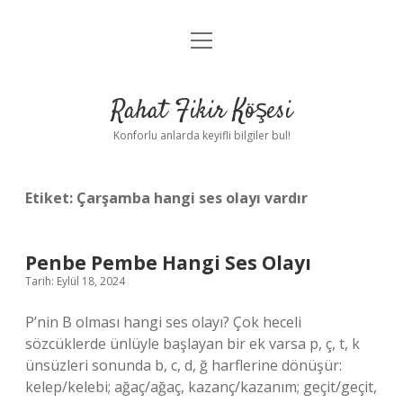
menüyü
Anasayfa
aç
Gizlilik Politikası
Rahat Fikir Köşesi
Yasal Uyarı
Konforlu anlarda keyifli bilgiler bul!
Hakkımızda
Etiket:
Çarşamba hangi ses olayı vardır
Penbe Pembe Hangi Ses Olayı
Tarih: Eylül 18, 2024
P’nin B olması hangi ses olayı? Çok heceli
sözcüklerde ünlüyle başlayan bir ek varsa p, ç, t, k
ünsüzleri sonunda b, c, d, ğ harflerine dönüşür:
kelep/kelebi; ağaç/ağaç, kazanç/kazanım; geçit/geçit,