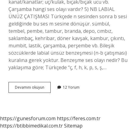
kanat/kanatlar; uç/kulak, bıçak/bıçak ucu vb.
Çarşamba hangi ses olayı vardır? 5) NB LABIAL
ÜNÜZ ÇATIŞMASI Türkçede n sesinden sonra b sesi
geldiğinde bu ses m sesine dönüşür. sümbül,
tembel, pembe, tambur, branda, depo, cımbız,
saklambaç, kehribar, döner kavşak, kambur, çıkıntı,
mumbit, lastik, çarşamba, perşembe vb. Bileşik
sözcüklerde labial ünsüz benzeşmesi (n-b çatışması)
kuralına gerek yoktur. Benzeşme ses olayı nedir? Bu
yaklaşıma göre; Türkçede “ç, f, h, k, p, s, ş,…
Penbe
Devamını okuyun
12 Yorum
Pembe
Hangi
Ses
Olayı
https://gunesforum.com
https://feres.com.tr
https://btibbimedikal.com.tr
Sitemap