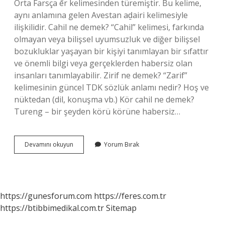
Orta Farsça ēr kelimesinden türemiştir. Bu kelime,
aynı anlamına gelen Avestan aḏairi kelimesiyle
ilişkilidir. Cahil ne demek? “Cahil” kelimesi, farkında
olmayan veya bilişsel uyumsuzluk ve diğer bilişsel
bozukluklar yaşayan bir kişiyi tanımlayan bir sıfattır
ve önemli bilgi veya gerçeklerden habersiz olan
insanları tanımlayabilir. Zirif ne demek? “Zarif”
kelimesinin güncel TDK sözlük anlamı nedir? Hoş ve
nüktedan (dil, konuşma vb.) Kör cahil ne demek?
Tureng – bir şeyden körü körüne habersiz…
Zir
Devamını okuyun
Yorum Bırak
Cahil
Ne
Demek
https://gunesforum.com
https://feres.com.tr
https://btibbimedikal.com.tr
Sitemap