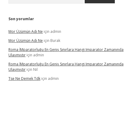
Son yorumlar
Mor Üzümün Adı Ne
için
admin
Mor Üzümün Adı Ne
için
Burak
Roma İMparatorluğu En Geniş Sınırlara Hangi Imparator Zamanında
Ulaşmıştır
için
admin
Roma İMparatorluğu En Geniş Sınırlara Hangi Imparator Zamanında
Ulaşmıştır
için
Nil
Tse Ne Demek Tdk
için
admin
erabet
betexper