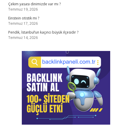
Çekim yasası dinimizde var mı ?
Temmuz 19, 2026
Einstein otistik mi ?
Temmuz 17, 2026
Pendik, İstanbul’un kaçıncı büyük ilçesidir ?
Temmuz 14, 2026