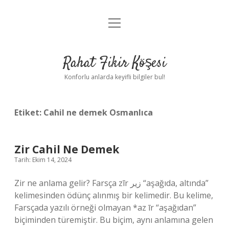
menüyü
Anasayfa
aç
Gizlilik Politikası
Rahat Fikir Köşesi
Yasal Uyarı
Konforlu anlarda keyifli bilgiler bul!
Hakkımızda
Etiket:
Cahil ne demek Osmanlıca
Zir Cahil Ne Demek
Tarih: Ekim 14, 2024
Zir ne anlama gelir? Farsça zīr زیر “aşağıda, altında”
kelimesinden ödünç alınmış bir kelimedir. Bu kelime,
Farsçada yazılı örneği olmayan *az īr “aşağıdan”
biçiminden türemiştir. Bu biçim, aynı anlamına gelen