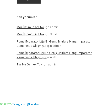
Son yorumlar
Mor Üzümün Adı Ne
için
admin
Mor Üzümün Adı Ne
için
Burak
Roma İMparatorluğu En Geniş Sınırlara Hangi Imparator
Zamanında Ulaşmıştır
için
admin
Roma İMparatorluğu En Geniş Sınırlara Hangi Imparator
Zamanında Ulaşmıştır
için
Nil
Tse Ne Demek Tdk
için
admin
06 0 726
Telegram: @karabul