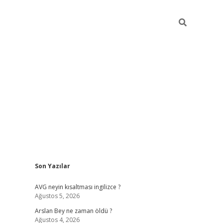
Sidebar
Son Yazılar
ilbet yeni 
AVG neyin kısaltması ingilizce ?
Ağustos 5, 2026
Arslan Bey ne zaman öldü ?
Ağustos 4, 2026