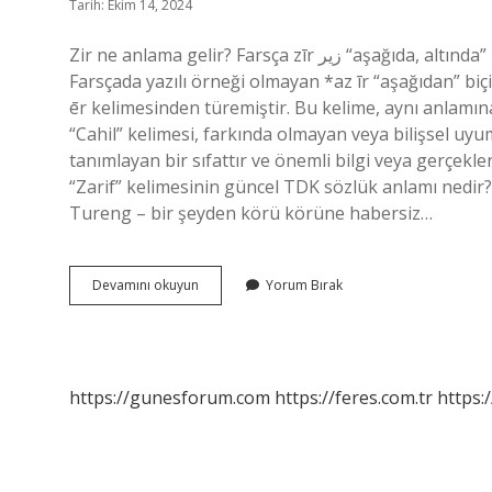
Tarih: Ekim 14, 2024
Zir ne anlama gelir? Farsça zīr زیر “aşağıda, altında” kelimesinden ödünç alınmış bir kelimedir. Bu kelime,
Farsçada yazılı örneği olmayan *az īr “aşağıdan” bi
ēr kelimesinden türemiştir. Bu kelime, aynı anlamına 
“Cahil” kelimesi, farkında olmayan veya bilişsel uyum
tanımlayan bir sıfattır ve önemli bilgi veya gerçekle
“Zarif” kelimesinin güncel TDK sözlük anlamı nedir
Tureng – bir şeyden körü körüne habersiz…
Zir
Devamını okuyun
Yorum Bırak
Cahil
Ne
Demek
https://gunesforum.com
https://feres.com.tr
https: