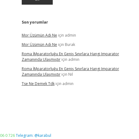
Son yorumlar
Mor Üzümün Adı Ne
için
admin
Mor Üzümün Adı Ne
için
Burak
Roma İMparatorluğu En Geniş Sınırlara Hangi Imparator
Zamanında Ulaşmıştır
için
admin
Roma İMparatorluğu En Geniş Sınırlara Hangi Imparator
Zamanında Ulaşmıştır
için
Nil
Tse Ne Demek Tdk
için
admin
06 0 726
Telegram: @karabul