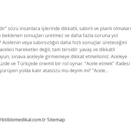
r” sözü insanlara işlerinde dikkatli, sabırlı ve planlı olmaları
ikle beklenen sonuçları üretmez ve daha fazla soruna yol
r? Acelenin veya sabırsızlığın daha hızlı sonuçlar üreteceğini
eleci hareketler değil, tam tersidir: yavaş ve dikkatli
kuyun, sınava aceleyle girmemeye dikkat etmelisiniz. Aceleye
de ve Türkçede önemli bir rol oynar. “Acele etmek” ifadesi
le yürüyen yolda kalır atasözü mü deyim mi? “Acele…
//btibbimedikal.com.tr
Sitemap