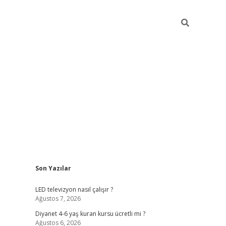
Sidebar
Son Yazılar
ilbet yeni giriş
ilbet yeni giriş
grandoperabet
be
LED televizyon nasıl çalışır ?
Ağustos 7, 2026
Diyanet 4-6 yaş kuran kursu ücretli mi ?
Ağustos 6, 2026