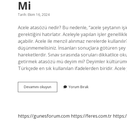
Mi
Tarih: Ekim 16, 2024
Acele atasözü nedir? Bu nedenle, “acele şeytanın işidi
gerektiğini hatırlatır. Aceleyle yapılan işler genell
açabilir. Acele ile menzil alınmaz nerelerde kullanılı
düşünmemelisiniz. İnsanları sonuçlara götüren şey ac
hareketlerdir. Sınav sırasında soruları dikkatlice o
getirmek atasözü mü deyim mi? Deyimler kültürümüz
Türkçede en sık kullanılan ifadelerden biridir. Ace
Acele
Devamını okuyun
Yorum Bırak
Ile
Menzil
Alınmaz
Atasözü
Mü
https://gunesforum.com
https://feres.com.tr
https:
Deyim
Mi