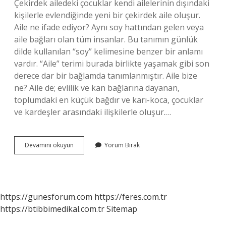
Çekirdek ailedeki çocuklar kendi ailelerinin dışındaki
kişilerle evlendiğinde yeni bir çekirdek aile oluşur.
Aile ne ifade ediyor? Aynı soy hattından gelen veya
aile bağları olan tüm insanlar. Bu tanımın günlük
dilde kullanılan “soy” kelimesine benzer bir anlamı
vardır. “Aile” terimi burada birlikte yaşamak gibi son
derece dar bir bağlamda tanımlanmıştır. Aile bize
ne? Aile de; evlilik ve kan bağlarına dayanan,
toplumdaki en küçük bağdır ve karı-koca, çocuklar
ve kardeşler arasındaki ilişkilerle oluşur.…
Bir
Devamını okuyun
Yorum Bırak
Aile
Ne
Demek
https://gunesforum.com
https://feres.com.tr
https://btibbimedikal.com.tr
Sitemap