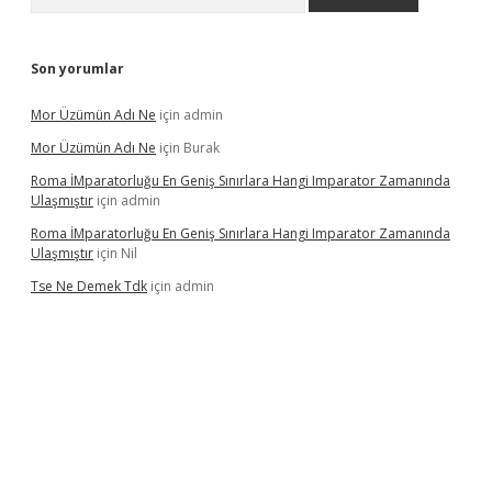
Son yorumlar
Mor Üzümün Adı Ne
için
admin
Mor Üzümün Adı Ne
için
Burak
Roma İMparatorluğu En Geniş Sınırlara Hangi Imparator Zamanında
Ulaşmıştır
için
admin
Roma İMparatorluğu En Geniş Sınırlara Hangi Imparator Zamanında
Ulaşmıştır
için
Nil
Tse Ne Demek Tdk
için
admin
erabet
betexper