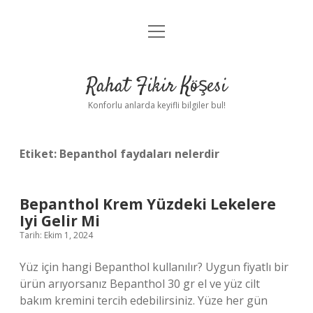
menüyü
Anasayfa
aç
Gizlilik Politikası
Rahat Fikir Köşesi
Yasal Uyarı
Konforlu anlarda keyifli bilgiler bul!
Hakkımızda
Etiket:
Bepanthol faydaları nelerdir
Bepanthol Krem Yüzdeki Lekelere
Iyi Gelir Mi
Tarih: Ekim 1, 2024
Yüz için hangi Bepanthol kullanılır? Uygun fiyatlı bir
ürün arıyorsanız Bepanthol 30 gr el ve yüz cilt
bakım kremini tercih edebilirsiniz. Yüze her gün