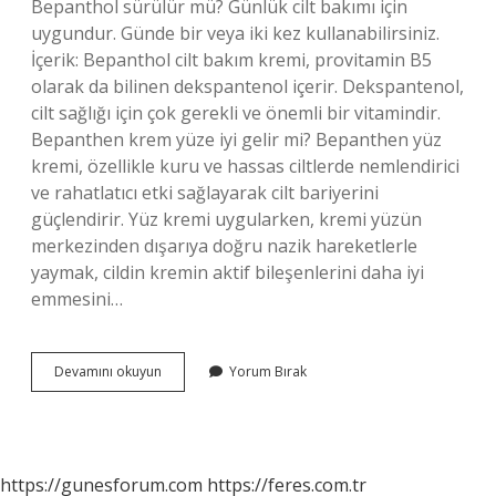
Bepanthol sürülür mü? Günlük cilt bakımı için
uygundur. Günde bir veya iki kez kullanabilirsiniz.
İçerik: Bepanthol cilt bakım kremi, provitamin B5
olarak da bilinen dekspantenol içerir. Dekspantenol,
cilt sağlığı için çok gerekli ve önemli bir vitamindir.
Bepanthen krem yüze iyi gelir mi? Bepanthen yüz
kremi, özellikle kuru ve hassas ciltlerde nemlendirici
ve rahatlatıcı etki sağlayarak cilt bariyerini
güçlendirir. Yüz kremi uygularken, kremi yüzün
merkezinden dışarıya doğru nazik hareketlerle
yaymak, cildin kremin aktif bileşenlerini daha iyi
emmesini…
Bepanthol
Devamını okuyun
Yorum Bırak
Krem
Yüzdeki
Lekelere
Iyi
Gelir
https://gunesforum.com
https://feres.com.tr
Mi