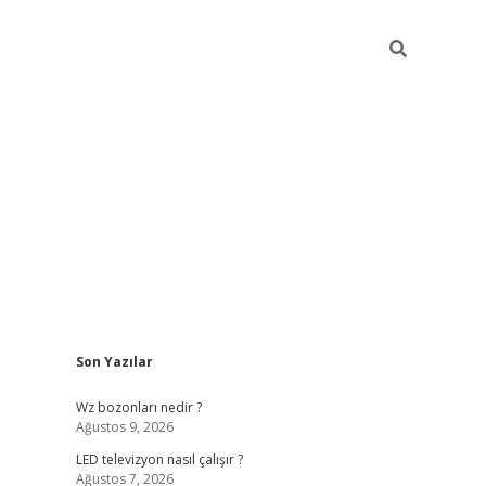
Sidebar
Son Yazılar
ilbet yeni giriş
ilbet yeni giriş
grandoperabet
be
Wz bozonları nedir ?
Ağustos 9, 2026
LED televizyon nasıl çalışır ?
Ağustos 7, 2026