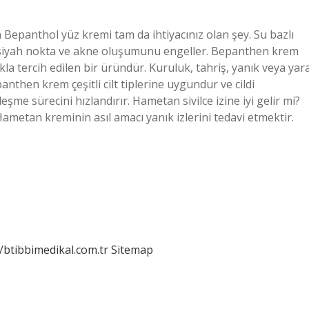
çin Bepanthol yüz kremi tam da ihtiyacınız olan şey. Su bazlı
 siyah nokta ve akne oluşumunu engeller. Bepanthen krem
ıkla tercih edilen bir üründür. Kuruluk, tahriş, yanık veya yar
anthen krem ​​çeşitli cilt tiplerine uygundur ve cildi
ileşme sürecini hızlandırır. Hametan sivilce izine iyi gelir mi?
ametan kreminin asıl amacı yanık izlerini tedavi etmektir.
//btibbimedikal.com.tr
Sitemap