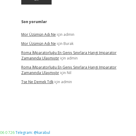
Son yorumlar
Mor Üzümün Adı Ne
için
admin
Mor Üzümün Adı Ne
için
Burak
Roma İMparatorluğu En Geniş Sınırlara Hangi Imparator
Zamanında Ulaşmıştır
için
admin
Roma İMparatorluğu En Geniş Sınırlara Hangi Imparator
Zamanında Ulaşmıştır
için
Nil
Tse Ne Demek Tdk
için
admin
06 0 726
Telegram: @karabul