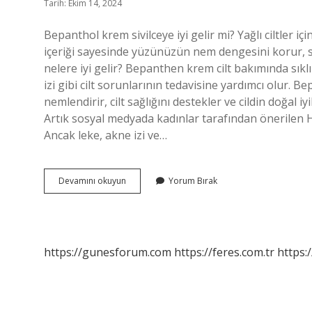
Tarih: Ekim 14, 2024
Bepanthol krem sivilceye iyi gelir mi? Yağlı ciltler i
içeriği sayesinde yüzünüzün nem dengesini korur,
nelere iyi gelir? Bepanthen krem ​​cilt bakımında sıkl
izi gibi cilt sorunlarının tedavisine yardımcı olur. Bep
nemlendirir, cilt sağlığını destekler ve cildin doğal iy
Artık sosyal medyada kadınlar tarafından önerilen H
Ancak leke, akne izi ve…
Bepanthen
Devamını okuyun
Yorum Bırak
Krem
Sivilceye
Iyi
Gelir
Mi
https://gunesforum.com
https://feres.com.tr
https: