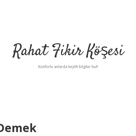
Rahat Fikir Köşesi
Konforlu anlarda keyifli bilgiler bul!
e Demek