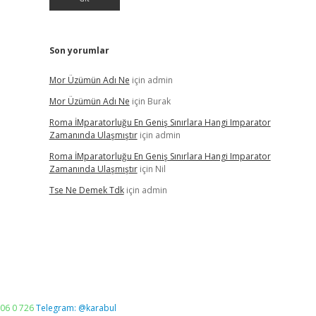
Son yorumlar
Mor Üzümün Adı Ne
için
admin
Mor Üzümün Adı Ne
için
Burak
Roma İMparatorluğu En Geniş Sınırlara Hangi Imparator
Zamanında Ulaşmıştır
için
admin
Roma İMparatorluğu En Geniş Sınırlara Hangi Imparator
Zamanında Ulaşmıştır
için
Nil
Tse Ne Demek Tdk
için
admin
06 0 726
Telegram: @karabul