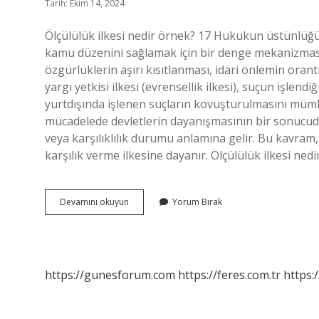
Tarih: Ekim 14, 2024
Ölçülülük ilkesi nedir örnek? 17 Hukukun üstünlüğü
kamu düzenini sağlamak için bir denge mekanizması
özgürlüklerin aşırı kısıtlanması, idari önlemin oran
yargı yetkisi ilkesi (evrensellik ilkesi), suçun işle
yurtdışında işlenen suçların kovuşturulmasını mümk
mücadelede devletlerin dayanışmasının bir sonucudur. Ka
veya karşılıklılık durumu anlamına gelir. Bu kavram, 
karşılık verme ilkesine dayanır. Ölçülülük ilkesi nedi
Elverişlilik
Devamını okuyun
Yorum Bırak
Ilkesi
Ne
Demek
https://gunesforum.com
https://feres.com.tr
https: