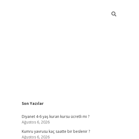
Sidebar
Son Yazılar
ilbet yeni giriş
ilbet yeni giriş
grandoperabet
be
Diyanet 4-6 yaş kuran kursu ücretli mi ?
Ağustos 6, 2026
Kumru yavrusu kaç saatte bir beslenir ?
Ağustos 6, 2026