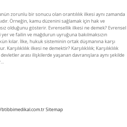
nün zorunlu bir sonucu olan orantılılık ilkesi aynı zamanda
dır. Örneğin, kamu düzenini sağlamak için hak ve
tısız olduğunu gösterir. Evrensellik ilkesi ne demek? Evrensel
ndiği yer ve failin ve mağdurun uyruğuna bakılmaksızın
ün kılar. İlke, hukuk sisteminin ortak düşmanına karşı
rşılıklılık ilkesi ne demektir? Karşılıklılık; Karşılıklılık
devletler arası ilişkilerde yaşanan davranışlara aynı şekilde
r…
//btibbimedikal.com.tr
Sitemap