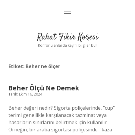
menüyü
Anasayfa
aç
Gizlilik Politikası
Rahat Fikir Köşesi
Yasal Uyarı
Konforlu anlarda keyifli bilgiler bul!
Hakkımızda
Etiket:
Beher ne ölçer
Beher Ölçü Ne Demek
Tarih: Ekim 16, 2024
Beher değeri nedir? Sigorta poliçelerinde, “cup”
terimi genellikle karşılanacak tazminat veya
hasarların sınırlarını belirtmek için kullanılır.
Örneğin, bir araba sigortası poliçesinde: “kaza