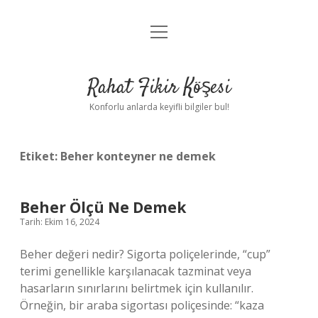
menüyü
Anasayfa
aç
Gizlilik Politikası
Rahat Fikir Köşesi
Yasal Uyarı
Konforlu anlarda keyifli bilgiler bul!
Hakkımızda
Etiket:
Beher konteyner ne demek
Beher Ölçü Ne Demek
Tarih: Ekim 16, 2024
Beher değeri nedir? Sigorta poliçelerinde, “cup”
terimi genellikle karşılanacak tazminat veya
hasarların sınırlarını belirtmek için kullanılır.
Örneğin, bir araba sigortası poliçesinde: “kaza