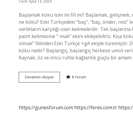
Tarih: Eylül 14, 2024
Başlamak kökü isim mi fiil mi? Başlamak, gelişmek, d
ne kökü? Eski Türkçedeki “baş”, “baş, önder, reis” 
varlıkların karşılığı olan kelimelerdir. Tek başlarına 
paint kelimesine “-mak” ekini ekleyebiliriz. Kısa kök
olmak” fiilinden Eski Türkçe +gA ekiyle türemiştir.
kökü nedir? Başlangıç, başlangıç ​​herkese umut ver
Kaynak, öz ve öncü ruhla bağlantılı güçlü bir anla
Başlamak
Devamını okuyun
8 Yorum
Kelimesinin
Kökü
Nedir
https://gunesforum.com
https://feres.com.tr
https: