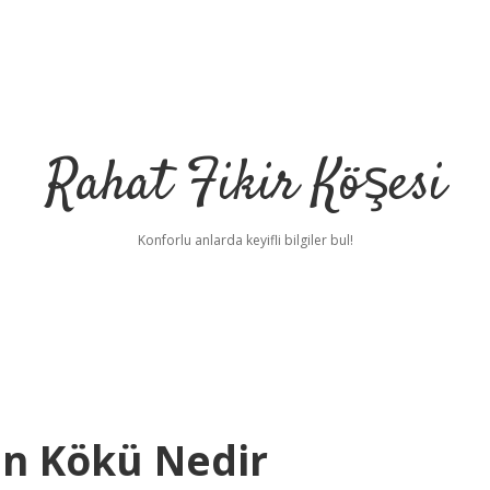
Rahat Fikir Köşesi
Konforlu anlarda keyifli bilgiler bul!
in Kökü Nedir