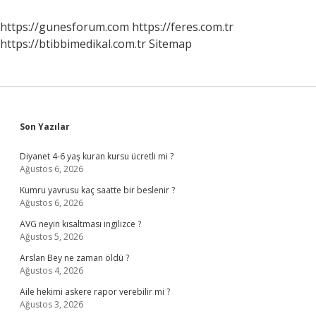
Okumak
Şart
https://gunesforum.com
https://feres.com.tr
Mı
https://btibbimedikal.com.tr
Sitemap
Sidebar
Son Yazılar
Diyanet 4-6 yaş kuran kursu ücretli mi ?
Ağustos 6, 2026
Kumru yavrusu kaç saatte bir beslenir ?
Ağustos 6, 2026
AVG neyin kısaltması ingilizce ?
Ağustos 5, 2026
Arslan Bey ne zaman öldü ?
Ağustos 4, 2026
Aile hekimi askere rapor verebilir mi ?
Ağustos 3, 2026