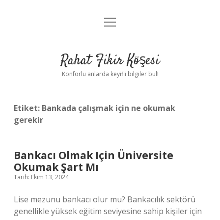
menüyü
Anasayfa
aç
Gizlilik Politikası
Rahat Fikir Köşesi
Yasal Uyarı
Konforlu anlarda keyifli bilgiler bul!
Hakkımızda
Etiket:
Bankada çalışmak için ne okumak
gerekir
Bankacı Olmak Için Üniversite
Okumak Şart Mı
Tarih: Ekim 13, 2024
Lise mezunu bankacı olur mu? Bankacılık sektörü
genellikle yüksek eğitim seviyesine sahip kişiler için