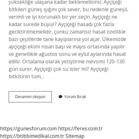
yüksekliğe ulaşana kadar beklemelisiniz. Ayçiçeği
bitkileri güneş ışığını çok sever, bu nedenle güneşli,
verimli ve iyi korunaklı bir yer seçin. Ayçiçeği ne
kadar sürede büyür? Ayçiçeği hasadı çok fazla
geciktirilmemelidir, çünkü zamansız hasat özellikle
bazı çeşitlerde tane kayıplarına yol açar. Ülkemizde
ayçiçeği ekimi nisan başı ve mayıs ortasında yapılır
ve genellikle ağustos sonu ve eylül aylarında hasat
edilir. Ortalama olarak yetiştirme mevsimi 120-130
gün sürer. Ayçiçeği çok su ister mi? Ayçiçeği
bitkisinin tüm…
Ayçiçeği
Devamını okuyun
Yorum Bırak
Nasıl
Büyür
https://gunesforum.com
https://feres.com.tr
https://btibbimedikal.com.tr
Sitemap