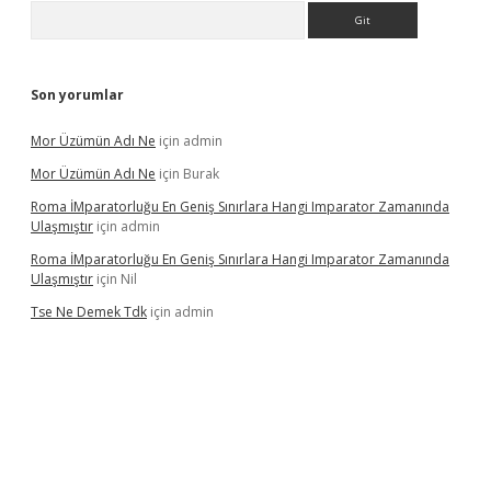
Arama
Son yorumlar
Mor Üzümün Adı Ne
için
admin
Mor Üzümün Adı Ne
için
Burak
Roma İMparatorluğu En Geniş Sınırlara Hangi Imparator Zamanında
Ulaşmıştır
için
admin
Roma İMparatorluğu En Geniş Sınırlara Hangi Imparator Zamanında
Ulaşmıştır
için
Nil
Tse Ne Demek Tdk
için
admin
erabet
betexper