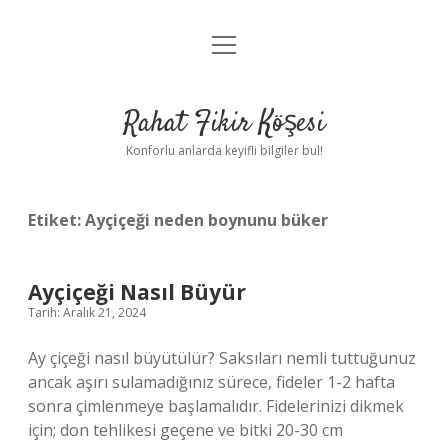
menüyü
Anasayfa
aç
Gizlilik Politikası
Rahat Fikir Köşesi
Yasal Uyarı
Konforlu anlarda keyifli bilgiler bul!
Hakkımızda
Etiket:
Ayçiçeği neden boynunu büker
Ayçiçeği Nasıl Büyür
Tarih: Aralık 21, 2024
Ay çiçeği nasıl büyütülür? Saksıları nemli tuttuğunuz
ancak aşırı sulamadığınız sürece, fideler 1-2 hafta
sonra çimlenmeye başlamalıdır. Fidelerinizi dikmek
için; don tehlikesi geçene ve bitki 20-30 cm