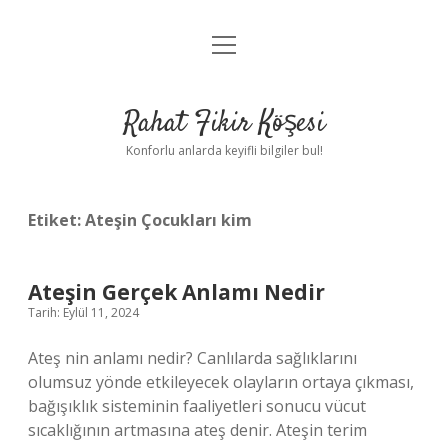
menüyü
Anasayfa
aç
Gizlilik Politikası
Rahat Fikir Köşesi
Yasal Uyarı
Konforlu anlarda keyifli bilgiler bul!
Hakkımızda
Etiket:
Ateşin Çocukları kim
Ateşin Gerçek Anlamı Nedir
Tarih: Eylül 11, 2024
Ateş nin anlamı nedir? Canlılarda sağlıklarını
olumsuz yönde etkileyecek olayların ortaya çıkması,
bağışıklık sisteminin faaliyetleri sonucu vücut
sıcaklığının artmasına ateş denir. Ateşin terim