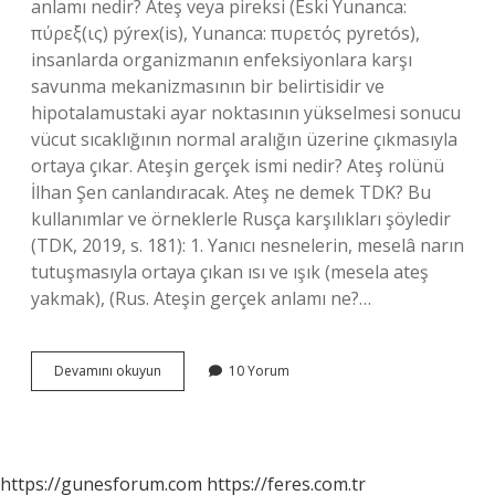
anlamı nedir? Ateş veya pireksi (Eski Yunanca:
πύρεξ(ις) pýrex(is), Yunanca: πυρετός pyretós),
insanlarda organizmanın enfeksiyonlara karşı
savunma mekanizmasının bir belirtisidir ve
hipotalamustaki ayar noktasının yükselmesi sonucu
vücut sıcaklığının normal aralığın üzerine çıkmasıyla
ortaya çıkar. Ateşin gerçek ismi nedir? Ateş rolünü
İlhan Şen canlandıracak. Ateş ne demek TDK? Bu
kullanımlar ve örneklerle Rusça karşılıkları şöyledir
(TDK, 2019, s. 181): 1. Yanıcı nesnelerin, meselâ narın
tutuşmasıyla ortaya çıkan ısı ve ışık (mesela ateş
yakmak), (Rus. Ateşin gerçek anlamı ne?…
Ateşin
Devamını okuyun
10 Yorum
Gerçek
Anlamı
Nedir
https://gunesforum.com
https://feres.com.tr