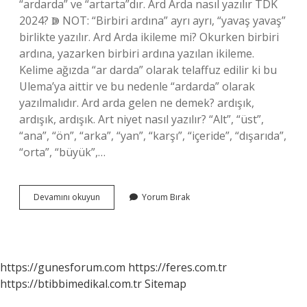
“ardarda” ve “artarta”dır. Ard Arda nasıl yazılır TDK
2024? ↇ NOT: “Birbiri ardına” ayrı ayrı, “yavaş yavaş”
birlikte yazılır. Ard Arda ikileme mi? Okurken birbiri
ardına, yazarken birbiri ardına yazılan ikileme.
Kelime ağızda “ar darda” olarak telaffuz edilir ki bu
Ulema’ya aittir ve bu nedenle “ardarda” olarak
yazılmalıdır. Ard arda gelen ne demek? ardışık,
ardışık, ardışık. Art niyet nasıl yazılır? “Alt”, “üst”,
“ana”, “ön”, “arka”, “yan”, “karşı”, “içeride”, “dışarıda”,
“orta”, “büyük”,…
Ard
Devamını okuyun
Yorum Bırak
Arda
Ardarda
Mı
https://gunesforum.com
https://feres.com.tr
https://btibbimedikal.com.tr
Sitemap