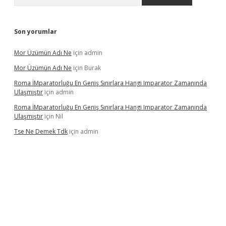
Son yorumlar
Mor Üzümün Adı Ne
için
admin
Mor Üzümün Adı Ne
için
Burak
Roma İMparatorluğu En Geniş Sınırlara Hangi Imparator Zamanında
Ulaşmıştır
için
admin
Roma İMparatorluğu En Geniş Sınırlara Hangi Imparator Zamanında
Ulaşmıştır
için
Nil
Tse Ne Demek Tdk
için
admin
erabet
betexper