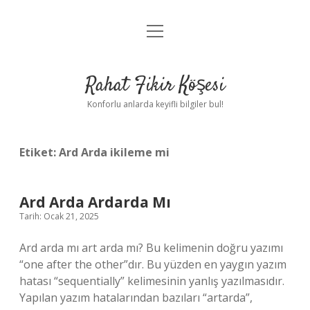
menüyü
Anasayfa
aç
Gizlilik Politikası
Rahat Fikir Köşesi
Yasal Uyarı
Konforlu anlarda keyifli bilgiler bul!
Hakkımızda
Etiket:
Ard Arda ikileme mi
Ard Arda Ardarda Mı
Tarih: Ocak 21, 2025
Ard arda mı art arda mı? Bu kelimenin doğru yazımı
“one after the other”dır. Bu yüzden en yaygın yazım
hatası “sequentially” kelimesinin yanlış yazılmasıdır.
Yapılan yazım hatalarından bazıları “artarda”,