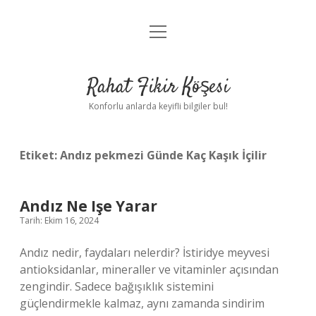
menüyü
Anasayfa
aç
Gizlilik Politikası
Rahat Fikir Köşesi
Yasal Uyarı
Konforlu anlarda keyifli bilgiler bul!
Hakkımızda
Etiket:
Andız pekmezi Günde Kaç Kaşık İçilir
Andız Ne Işe Yarar
Tarih: Ekim 16, 2024
Andız nedir, faydaları nelerdir? İstiridye meyvesi
antioksidanlar, mineraller ve vitaminler açısından
zengindir. Sadece bağışıklık sistemini
güçlendirmekle kalmaz, aynı zamanda sindirim