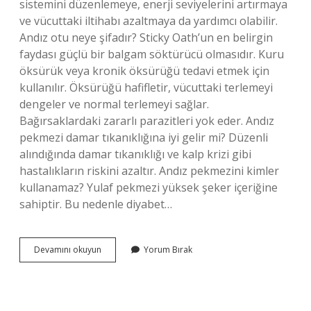
sistemini düzenlemeye, enerji seviyelerini artırmaya
ve vücuttaki iltihabı azaltmaya da yardımcı olabilir.
Andız otu neye şifadır? Sticky Oath’un en belirgin
faydası güçlü bir balgam söktürücü olmasıdır. Kuru
öksürük veya kronik öksürüğü tedavi etmek için
kullanılır. Öksürüğü hafifletir, vücuttaki terlemeyi
dengeler ve normal terlemeyi sağlar.
Bağırsaklardaki zararlı parazitleri yok eder. Andız
pekmezi damar tıkanıklığına iyi gelir mi? Düzenli
alındığında damar tıkanıklığı ve kalp krizi gibi
hastalıkların riskini azaltır. Andız pekmezini kimler
kullanamaz? Yulaf pekmezi yüksek şeker içeriğine
sahiptir. Bu nedenle diyabet…
Andız
Devamını okuyun
Yorum Bırak
Ne
Işe
Yarar