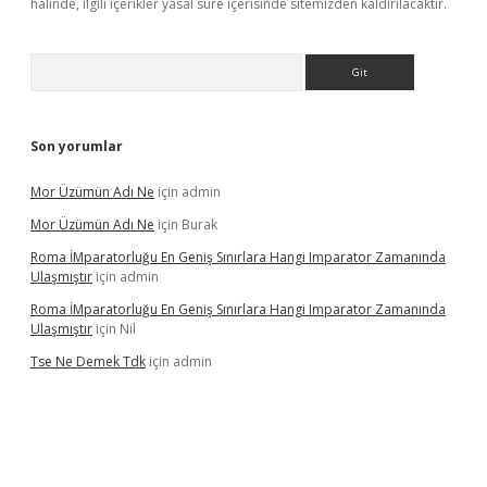
halinde, ilgili içerikler yasal süre içerisinde sitemizden kaldırılacaktır.
Arama
Son yorumlar
Mor Üzümün Adı Ne
için
admin
Mor Üzümün Adı Ne
için
Burak
Roma İMparatorluğu En Geniş Sınırlara Hangi Imparator Zamanında
Ulaşmıştır
için
admin
Roma İMparatorluğu En Geniş Sınırlara Hangi Imparator Zamanında
Ulaşmıştır
için
Nil
Tse Ne Demek Tdk
için
admin