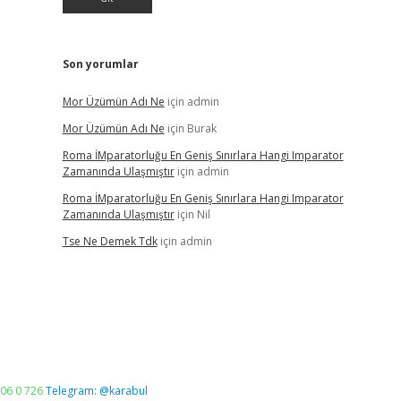
Son yorumlar
Mor Üzümün Adı Ne
için
admin
Mor Üzümün Adı Ne
için
Burak
Roma İMparatorluğu En Geniş Sınırlara Hangi Imparator
Zamanında Ulaşmıştır
için
admin
Roma İMparatorluğu En Geniş Sınırlara Hangi Imparator
Zamanında Ulaşmıştır
için
Nil
Tse Ne Demek Tdk
için
admin
06 0 726
Telegram: @karabul