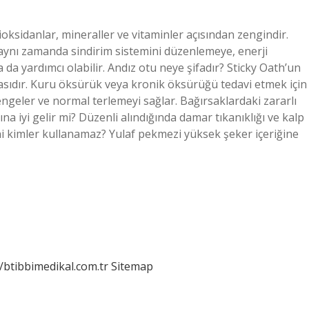
tioksidanlar, mineraller ve vitaminler açısından zengindir.
 aynı zamanda sindirim sistemini düzenlemeye, enerji
a da yardımcı olabilir. Andız otu neye şifadır? Sticky Oath’un
asıdır. Kuru öksürük veya kronik öksürüğü tedavi etmek için
dengeler ve normal terlemeyi sağlar. Bağırsaklardaki zararlı
na iyi gelir mi? Düzenli alındığında damar tıkanıklığı ve kalp
zini kimler kullanamaz? Yulaf pekmezi yüksek şeker içeriğine
//btibbimedikal.com.tr
Sitemap