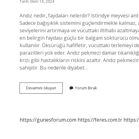
Tarih: Ekim 16, 2024
Andız nedir, faydaları nelerdir? İstiridye meyvesi an
Sadece bağışıklık sistemini güçlendirmekle kalmaz,
seviyelerini artırmaya ve vücuttaki iltihabı azaltmay
en belirgin faydası güçlü bir balgam söktürücü olm
kullanılır. Öksürüğü hafifletir, vücuttaki terlemeyi 
parazitleri yok eder. Andız pekmezi damar tıkanıklığı
krizi gibi hastalıkların riskini azaltır. Andız pekme
sahiptir. Bu nedenle diyabet…
Andız
Devamını okuyun
Yorum Bırak
Ne
Işe
Yarar
https://gunesforum.com
https://feres.com.tr
https: