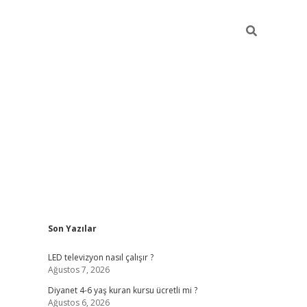
Sidebar
Son Yazılar
ilbet yeni giriş
ilbet yeni giriş
grandoperabet
be
LED televizyon nasıl çalışır ?
Ağustos 7, 2026
Diyanet 4-6 yaş kuran kursu ücretli mi ?
Ağustos 6, 2026